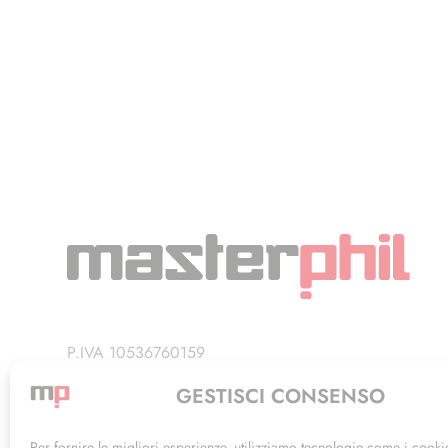
P.IVA 10536760159
Privacy Policy
GESTISCI CONSENSO
Termini di Utilizzo
Per fornire le migliori esperienze, utilizziamo tecnologie come i cooki