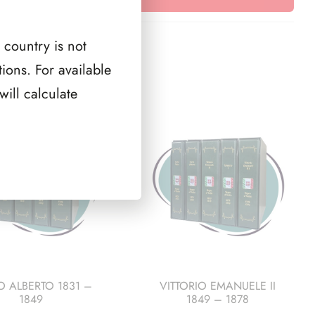
pag.
quantità
2
con
quantità
pag.
custodia
 country is not
quantità
completo
di
ions. For available
inserti
ill calculate
senza
oro
-
3
pag.
quantità
O ALBERTO 1831 –
VITTORIO EMANUELE II
1849
1849 – 1878