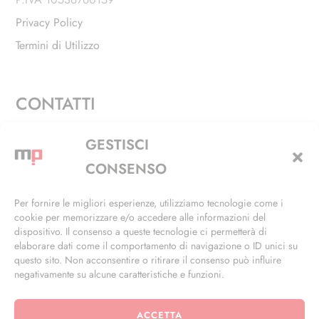
Privacy Policy
Termini di Utilizzo
CONTATTI
Via Alfieri, 27 - Trezzano Sul Naviglio (MI)
GESTISCI
+39 02 4846 3155
CONSENSO
+39 02 4846 3148
Per fornire le migliori esperienze, utilizziamo tecnologie come i
cookie per memorizzare e/o accedere alle informazioni del
info@masterphil.it
dispositivo. Il consenso a queste tecnologie ci permetterà di
elaborare dati come il comportamento di navigazione o ID unici su
questo sito. Non acconsentire o ritirare il consenso può influire
negativamente su alcune caratteristiche e funzioni.
ACCETTA