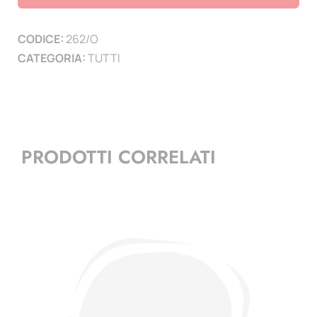
UMBERTO
I
CODICE:
262/O
-
CATEGORIA:
TUTTI
4
pag.
quantità
PRODOTTI CORRELATI