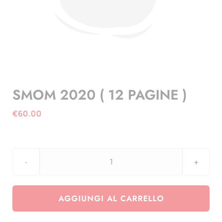
SMOM 2020 ( 12 PAGINE )
€
60.00
SMOM
2020
(
AGGIUNGI AL CARRELLO
12
PAGINE