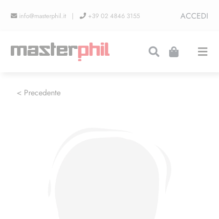
Salta
ACCEDI
info@masterphil.it |
+39 02 4846 3155
al
contenuto
Togg
Navi
PRODUZIONI
< Precedente
LINEA COLLEZIONISMO
FIERE
CONTATTI