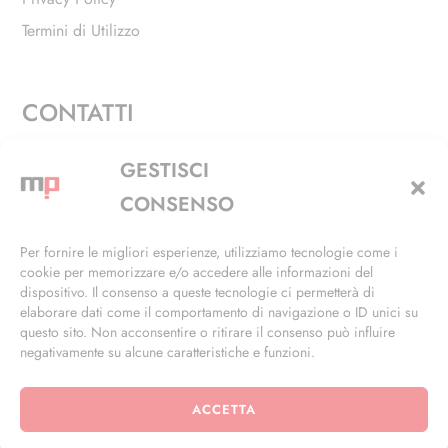
Termini di Utilizzo
CONTATTI
Via Alfieri, 27 - Trezzano Sul Naviglio (MI)
GESTISCI
+39 02 4846 3155
CONSENSO
+39 02 4846 3148
Per fornire le migliori esperienze, utilizziamo tecnologie come i
cookie per memorizzare e/o accedere alle informazioni del
info@masterphil.it
dispositivo. Il consenso a queste tecnologie ci permetterà di
elaborare dati come il comportamento di navigazione o ID unici su
questo sito. Non acconsentire o ritirare il consenso può influire
negativamente su alcune caratteristiche e funzioni.
ACCETTA
© 2026 | All Rights Reserved | Powered by
Ramdac