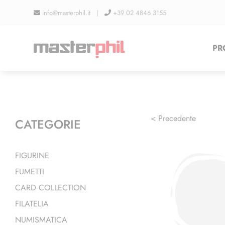
Salta
info@masterphil.it |
+39 02 4846 3155
al
contenuto
PR
< Precedente
CATEGORIE
FIGURINE
FUMETTI
CARD COLLECTION
FILATELIA
NUMISMATICA