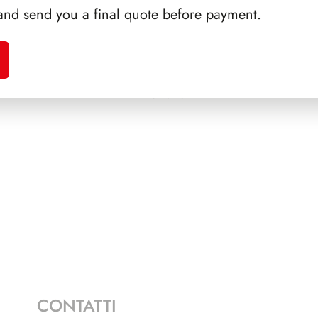
and send you a final quote before payment.
ONCHI
SFORZESCO ITALIA 1989
SFORZ
PAGINE 3
CONTATTI