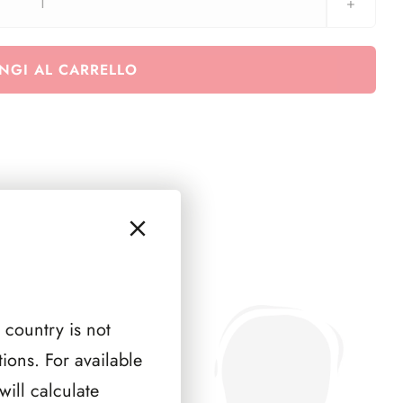
SMOM
2014
(
NGI AL CARRELLO
8
PAGINE
)
quantità
 country is not
ions. For available
ill calculate