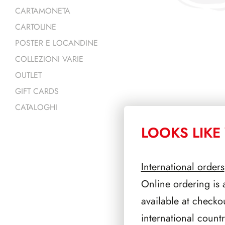
CARTAMONETA
CARTOLINE
POSTER E LOCANDINE
COLLEZIONI VARIE
OUTLET
GIFT CARDS
CATALOGHI
LOOKS LIKE 
PRODOTTI 
International orders
Online ordering is 
available at checko
international count