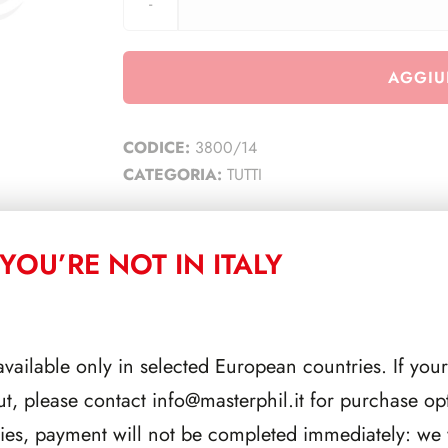
AGGIU
CODICE:
3800/14
CATEGORIA:
TUTTI
YOU’RE NOT IN ITALY
CORRELATI
available only in selected European countries. If your
ut, please contact
info@masterphil.it
for purchase opt
ries, payment will not be completed immediately: we w