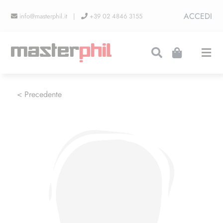
Salta
ACCEDI
info@masterphil.it |
+39 02 4846 3155
al
contenuto
Togg
Navi
PRODUZIONI
< Precedente
LINEA COLLEZIONISMO
FIERE
CONTATTI