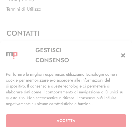
Termini di Utilizzo
CONTATTI
Via Alfieri, 27 - Trezzano Sul Naviglio (MI)
GESTISCI
+39 02 4846 3155
CONSENSO
+39 02 4846 3148
Per fornire le migliori esperienze, utilizziamo tecnologie come i
cookie per memorizzare e/o accedere alle informazioni del
info@masterphil.it
dispositivo. Il consenso a queste tecnologie ci permetterà di
elaborare dati come il comportamento di navigazione o ID unici su
questo sito. Non acconsentire o ritirare il consenso può influire
negativamente su alcune caratteristiche e funzioni.
ACCETTA
© 2026 | All Rights Reserved | Powered by
Ramdac