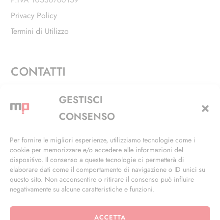
Privacy Policy
Termini di Utilizzo
CONTATTI
Via Alfieri, 27 - Trezzano Sul Naviglio (MI)
GESTISCI
+39 02 4846 3155
CONSENSO
+39 02 4846 3148
Per fornire le migliori esperienze, utilizziamo tecnologie come i
cookie per memorizzare e/o accedere alle informazioni del
info@masterphil.it
dispositivo. Il consenso a queste tecnologie ci permetterà di
elaborare dati come il comportamento di navigazione o ID unici su
questo sito. Non acconsentire o ritirare il consenso può influire
negativamente su alcune caratteristiche e funzioni.
ACCETTA