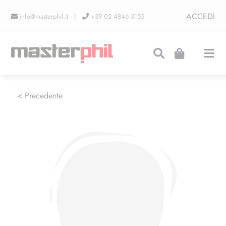
Salta
ACCEDI
info@masterphil.it |
+39 02 4846 3155
al
contenuto
Togg
Navi
PRODUZIONI
< Precedente
LINEA COLLEZIONISMO
FIERE
CONTATTI