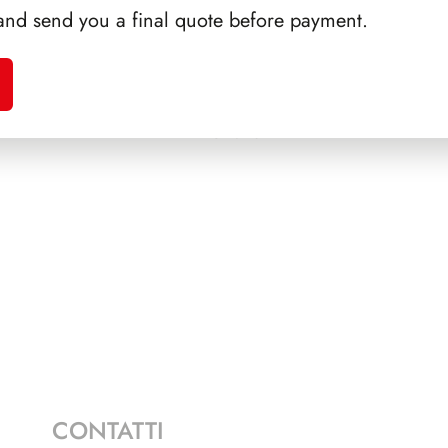
and send you a final quote before payment.
ONCHI
SFORZESCO ITALIA 1990
SFORZ
PAGINE 6
CONTATTI