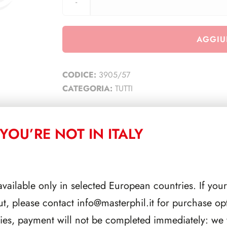
AGGIU
CODICE:
3905/57
CATEGORIA:
TUTTI
YOU’RE NOT IN ITALY
CORRELATI
available only in selected European countries. If your
ut, please contact
info@masterphil.it
for purchase opt
ries, payment will not be completed immediately: we w