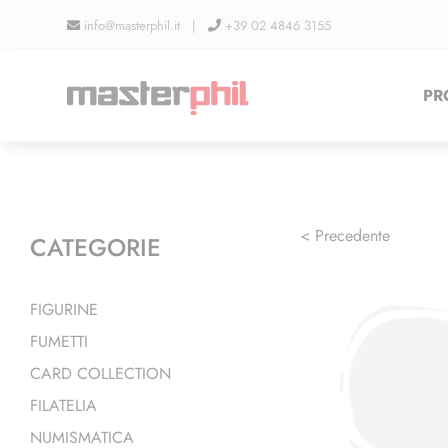
Salta
info@masterphil.it |
+39 02 4846 3155
al
contenuto
PR
< Precedente
CATEGORIE
FIGURINE
FUMETTI
CARD COLLECTION
FILATELIA
NUMISMATICA