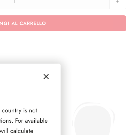
FRANCIA
1957
(
NGI AL CARRELLO
5
PAGINE
)
quantità
 country is not
ions. For available
ill calculate