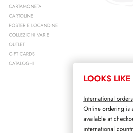
CARTAMONETA
CARTOLINE
POSTER E LOCANDINE
COLLEZIONI VARIE
OUTLET
GIFT CARDS
CATALOGHI
LOOKS LIKE 
PRODOTTI 
International orders
Online ordering is 
available at checko
international count