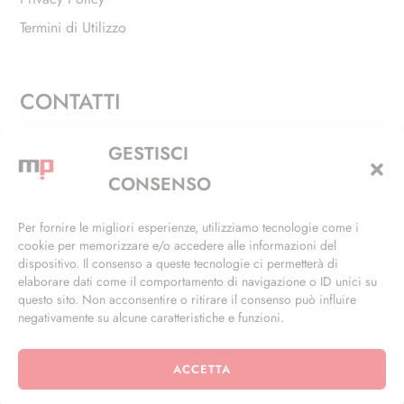
Termini di Utilizzo
CONTATTI
Via Alfieri, 27 - Trezzano Sul Naviglio (MI)
GESTISCI
+39 02 4846 3155
CONSENSO
+39 02 4846 3148
Per fornire le migliori esperienze, utilizziamo tecnologie come i
cookie per memorizzare e/o accedere alle informazioni del
info@masterphil.it
dispositivo. Il consenso a queste tecnologie ci permetterà di
elaborare dati come il comportamento di navigazione o ID unici su
questo sito. Non acconsentire o ritirare il consenso può influire
negativamente su alcune caratteristiche e funzioni.
ACCETTA
© 2026 | All Rights Reserved | Powered by
Ramdac