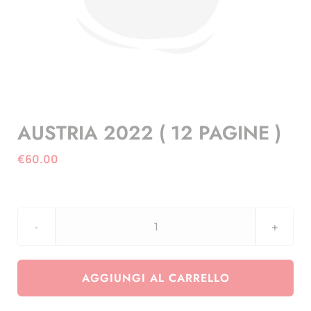
AUSTRIA 2022 ( 12 PAGINE )
€
60.00
AUSTRIA
2022
(
AGGIUNGI AL CARRELLO
12
PAGINE