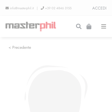
Salta
ACCEDI
info@masterphil.it |
+39 02 4846 3155
al
contenuto
Togg
Navi
PRODUZIONI
< Precedente
LINEA COLLEZIONISMO
FIERE
CONTATTI