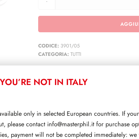
AGGIU
CODICE:
3901/05
CATEGORIA:
TUTTI
YOU’RE NOT IN ITALY
CORRELATI
available only in selected European countries. If your
ut, please contact
info@masterphil.it
for purchase opt
ries, payment will not be completed immediately: we w