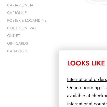
CARTAMONETA
CARTOLINE
POSTER E LOCANDINE
COLLEZIONI VARIE
OUTLET
GIFT CARDS
CATALOGHI
LOOKS LIKE 
PRODOTTI 
International orders
Online ordering is 
available at checko
international count