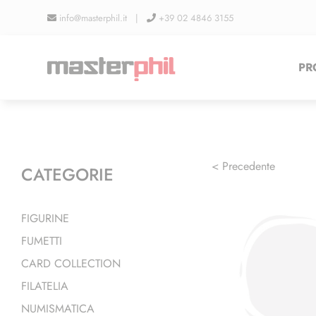
Salta
info@masterphil.it |
+39 02 4846 3155
al
contenuto
PR
< Precedente
CATEGORIE
FIGURINE
FUMETTI
CARD COLLECTION
FILATELIA
NUMISMATICA