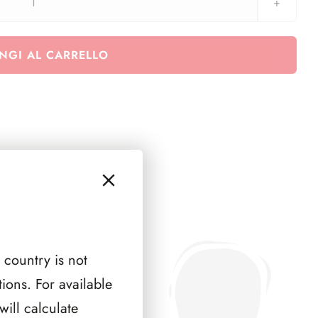
AUSTRIA
2005
(
NGI AL CARRELLO
8
PAGINE
)
quantità
 country is not
ions. For available
ill calculate