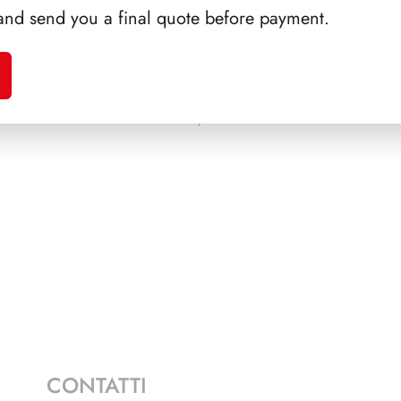
and send you a final quote before payment.
A 1990
PRESIDENZA PERTINI
PRESI
1978/1985
CONTATTI