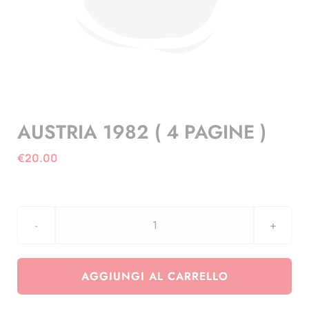
AUSTRIA 1982 ( 4 PAGINE )
€
20.00
AUSTRIA
1982
(
AGGIUNGI AL CARRELLO
4
PAGINE