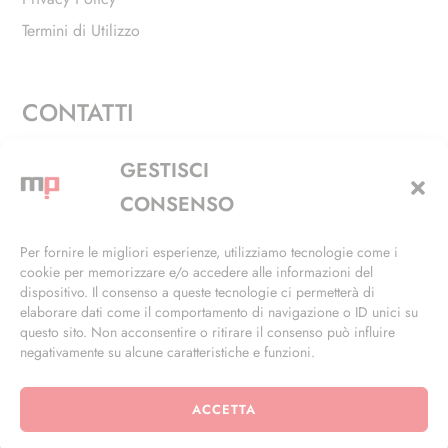
Termini di Utilizzo
CONTATTI
Via Alfieri, 27 - Trezzano Sul Naviglio (MI)
GESTISCI
+39 02 4846 3155
CONSENSO
+39 02 4846 3148
Per fornire le migliori esperienze, utilizziamo tecnologie come i
cookie per memorizzare e/o accedere alle informazioni del
info@masterphil.it
dispositivo. Il consenso a queste tecnologie ci permetterà di
elaborare dati come il comportamento di navigazione o ID unici su
questo sito. Non acconsentire o ritirare il consenso può influire
negativamente su alcune caratteristiche e funzioni.
ACCETTA
© 2026 | All Rights Reserved | Powered by
Ramdac