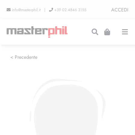
Salta
ACCEDI
info@masterphil.it |
+39 02 4846 3155
al
contenuto
Togg
Navi
PRODUZIONI
< Precedente
LINEA COLLEZIONISMO
FIERE
CONTATTI