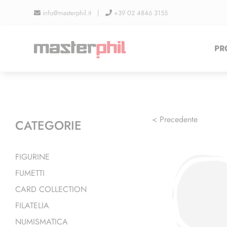
Salta
info@masterphil.it |
+39 02 4846 3155
al
contenuto
PR
< Precedente
CATEGORIE
FIGURINE
FUMETTI
CARD COLLECTION
FILATELIA
NUMISMATICA