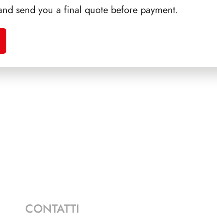
and send you a final quote before payment.
A 1995
SFORZESCO ITALIA 1989
PRESI
PAGINE 3
CONTATTI