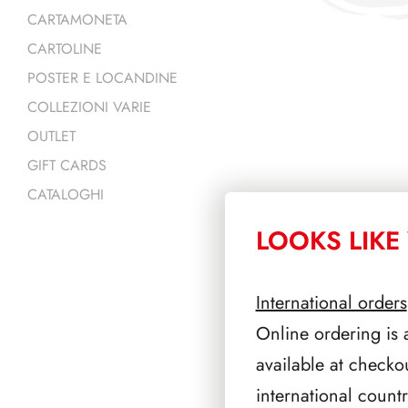
CARTAMONETA
CARTOLINE
POSTER E LOCANDINE
COLLEZIONI VARIE
OUTLET
GIFT CARDS
CATALOGHI
LOOKS LIKE 
PRODOTTI 
International orders
Online ordering is 
available at checko
international count