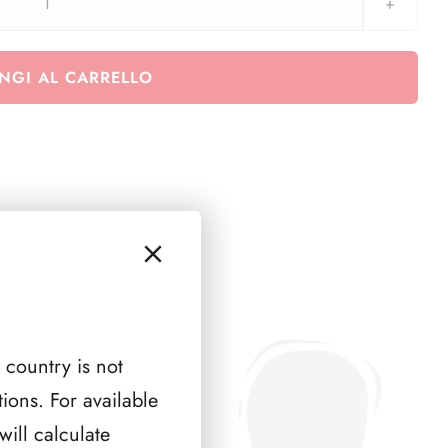
AUSTRIA
1974
(
NGI AL CARRELLO
4
PAGINE
)
quantità
 country is not
ions. For available
ill calculate