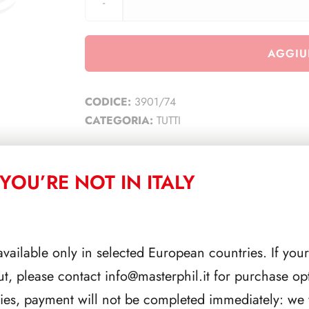
AGGIU
CODICE:
3901/74
CATEGORIA:
TUTTI
YOU’RE NOT IN ITALY
CORRELATI
available only in selected European countries. If your
ut, please contact
info@masterphil.it
for purchase opt
ries, payment will not be completed immediately: we w