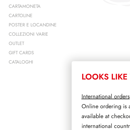
CARTAMONETA
CARTOLINE
POSTER E LOCANDINE
COLLEZIONI VARIE
OUTLET
GIFT CARDS
CATALOGHI
LOOKS LIKE 
PRODOTTI 
International orders
Online ordering is 
available at checko
international count