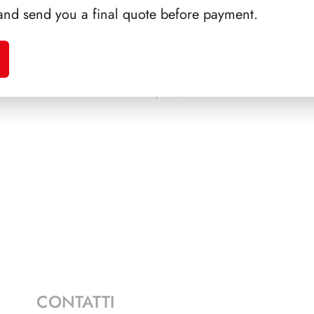
and send you a final quote before payment.
A 1994
PRESIDENZA LEONE
PRES
1972/1978
CONTATTI