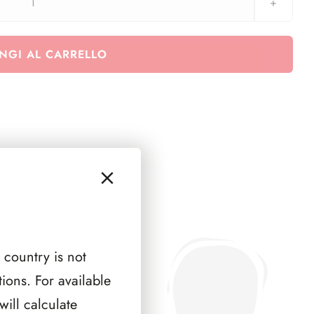
AUSTRIA
1954
(
NGI AL CARRELLO
2
PAGINE
)
quantità
 country is not
ions. For available
ill calculate