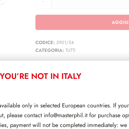
AGGIU
CODICE:
3901/54
CATEGORIA:
TUTTI
YOU’RE NOT IN ITALY
CORRELATI
available only in selected European countries. If your
ut, please contact
info@masterphil.it
for purchase opt
ries, payment will not be completed immediately: we w