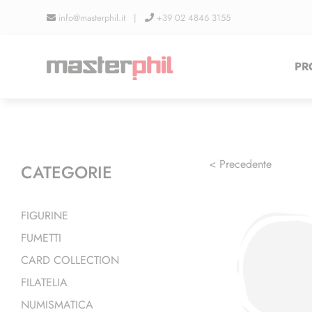
Salta
info@masterphil.it |
+39 02 4846 3155
al
contenuto
PR
< Precedente
CATEGORIE
FIGURINE
FUMETTI
CARD COLLECTION
FILATELIA
NUMISMATICA