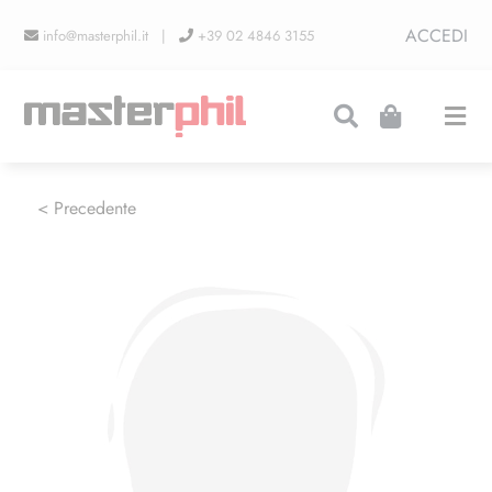
Salta
ACCEDI
info@masterphil.it |
+39 02 4846 3155
al
contenuto
Togg
Navi
PRODUZIONI
< Precedente
LINEA COLLEZIONISMO
FIERE
CONTATTI