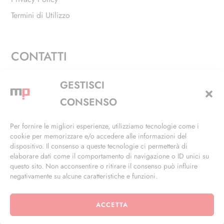
Termini di Utilizzo
CONTATTI
Via Alfieri, 27 - Trezzano Sul Naviglio (MI)
GESTISCI
+39 02 4846 3155
CONSENSO
+39 02 4846 3148
Per fornire le migliori esperienze, utilizziamo tecnologie come i
cookie per memorizzare e/o accedere alle informazioni del
info@masterphil.it
dispositivo. Il consenso a queste tecnologie ci permetterà di
elaborare dati come il comportamento di navigazione o ID unici su
questo sito. Non acconsentire o ritirare il consenso può influire
negativamente su alcune caratteristiche e funzioni.
ACCETTA
© 2026 | All Rights Reserved | Powered by
Ramdac