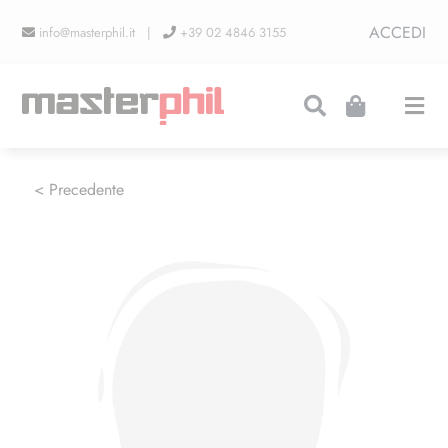
Salta
ACCEDI
info@masterphil.it |
+39 02 4846 3155
al
contenuto
Togg
Navi
PRODUZIONI
< Precedente
LINEA COLLEZIONISMO
FIERE
CONTATTI