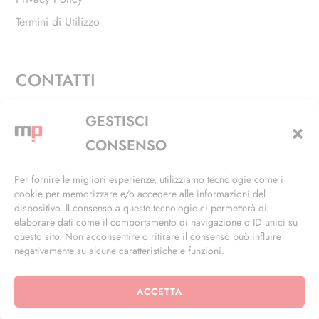
Termini di Utilizzo
CONTATTI
Via Alfieri, 27 - Trezzano Sul Naviglio (MI)
GESTISCI
+39 02 4846 3155
CONSENSO
+39 02 4846 3148
Per fornire le migliori esperienze, utilizziamo tecnologie come i
cookie per memorizzare e/o accedere alle informazioni del
info@masterphil.it
dispositivo. Il consenso a queste tecnologie ci permetterà di
elaborare dati come il comportamento di navigazione o ID unici su
questo sito. Non acconsentire o ritirare il consenso può influire
negativamente su alcune caratteristiche e funzioni.
ACCETTA
© 2026 | All Rights Reserved | Powered by
Ramdac