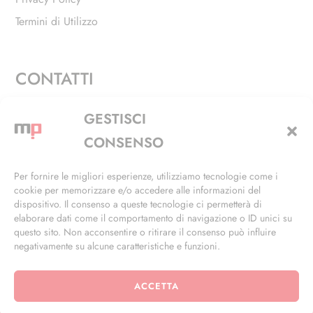
Termini di Utilizzo
CONTATTI
Via Alfieri, 27 - Trezzano Sul Naviglio (MI)
GESTISCI
+39 02 4846 3155
CONSENSO
+39 02 4846 3148
Per fornire le migliori esperienze, utilizziamo tecnologie come i
cookie per memorizzare e/o accedere alle informazioni del
info@masterphil.it
dispositivo. Il consenso a queste tecnologie ci permetterà di
elaborare dati come il comportamento di navigazione o ID unici su
questo sito. Non acconsentire o ritirare il consenso può influire
negativamente su alcune caratteristiche e funzioni.
ACCETTA
© 2026 | All Rights Reserved | Powered by
Ramdac