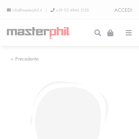
Salta
ACCEDI
info@masterphil.it |
+39 02 4846 3155
al
contenuto
Togg
Navi
PRODUZIONI
< Precedente
LINEA COLLEZIONISMO
FIERE
CONTATTI