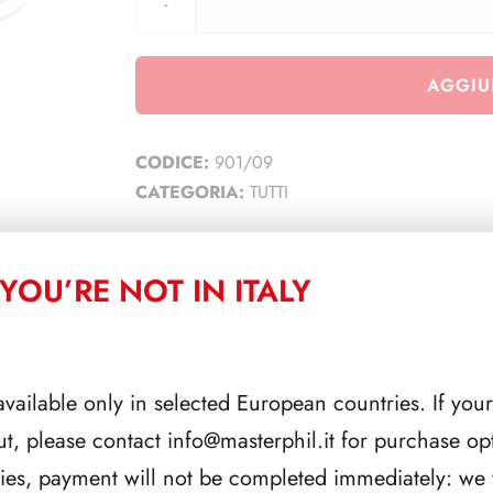
AGGIU
CODICE:
901/09
CATEGORIA:
TUTTI
YOU’RE NOT IN ITALY
CORRELATI
available only in selected European countries. If your
ut, please contact
info@masterphil.it
for purchase opt
ries, payment will not be completed immediately: we w