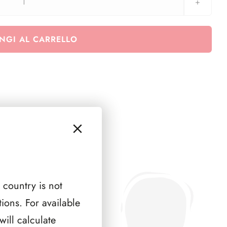
AUSTRIA
2009
(
NGI AL CARRELLO
9
PAGINE
)
quantità
 country is not
ions. For available
ill calculate