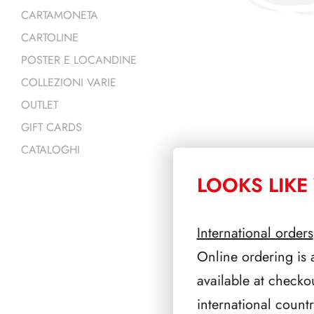
CARTAMONETA
CARTOLINE
POSTER E LOCANDINE
COLLEZIONI VARIE
OUTLET
GIFT CARDS
CATALOGHI
LOOKS LIKE 
PRODOTTI 
International orders
Online ordering is 
available at checko
international count