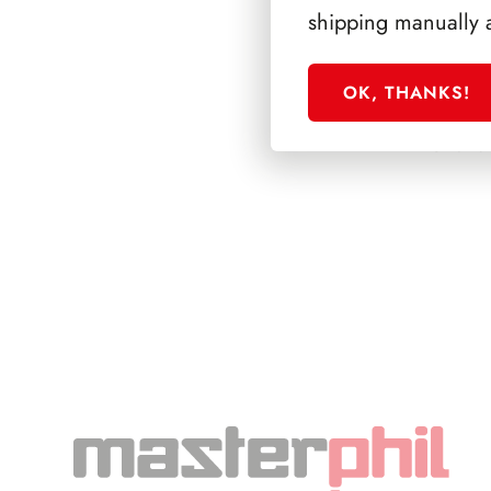
shipping manually 
OK, THANKS!
SFORZESCO ITALI
PAGINE 3