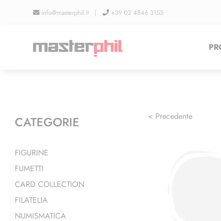
Salta
info@masterphil.it |
+39 02 4846 3155
al
contenuto
PR
< Precedente
CATEGORIE
FIGURINE
FUMETTI
CARD COLLECTION
FILATELIA
NUMISMATICA