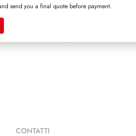
and send you a final quote before payment.
A 1988
PRESIDENZA COSSIGA
PRES
1985/1992
CONTATTI