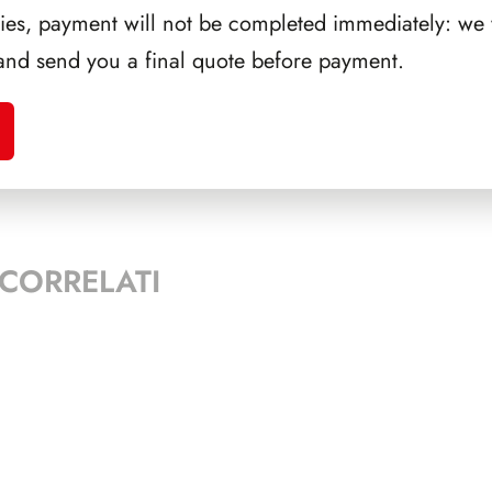
Portachiavi 1000 Lire bimetallico - diametro 27 mm
ries, payment will not be completed immediately: we w
and send you a final quote before payment.
RBP
Bustina portachiavi
AGGIUNGI AL CARRE
CORRELATI