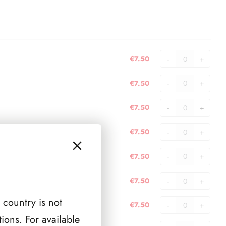
€
7.50
Portachiavi
20
€
7.50
Lire
Portachiavi
-
Aquilino
€
7.50
diametro
-
Portachiavi
21,3
diametro
200
€
7.50
mm
23
Lire
Portachiavi
quantità
mm
-
2
€
7.50
quantità
diametro
Euro
Portachiavi
24
-
500
€
7.50
mm
diametro
Lire
Portachiavi
quantità
25,7
argento
Kennedy
 country is not
€
7.50
mm
-
-
Portachiavi
ions. For available
quantità
diametro
diametro
Riconi