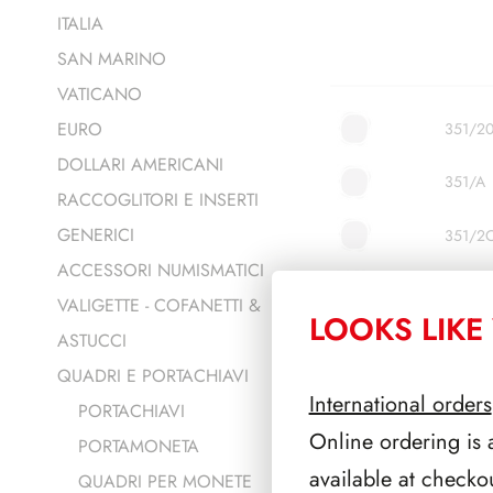
ITALIA
SAN MARINO
VATICANO
EURO
351/2
DOLLARI AMERICANI
351/A
RACCOGLITORI E INSERTI
GENERICI
351/2
ACCESSORI NUMISMATICI
351/E
VALIGETTE - COFANETTI &
LOOKS LIKE 
ASTUCCI
351/5
QUADRI E PORTACHIAVI
351/K
International orders
PORTACHIAVI
Online ordering is 
PORTAMONETA
351/R
available at checko
QUADRI PER MONETE