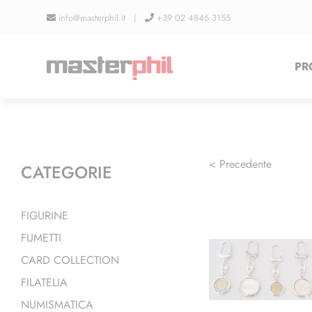
Salta
info@masterphil.it |
+39 02 4846 3155
al
contenuto
PR
< Precedente
CATEGORIE
FIGURINE
FUMETTI
CARD COLLECTION
FILATELIA
NUMISMATICA