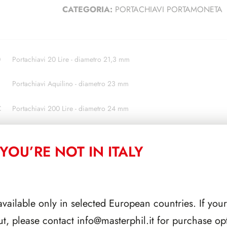
CATEGORIA:
PORTACHIAVI PORTAMONETA
0
Portachiavi 20 Lire - diametro 21,3 mm
Portachiavi Aquilino - diametro 23 mm
C
Portachiavi 200 Lire - diametro 24 mm
Portachiavi 2 Euro - diametro 25,7 mm
YOU’RE NOT IN ITALY
A
Portachiavi 500 Lire argento - diametro 29,3 mm
Portachiavi Kennedy - diametro 30,6 mm
available only in selected European countries. If your
Portachiavi Riconi - diametro 35,6 mm
ut, please contact
info@masterphil.it
for purchase opt