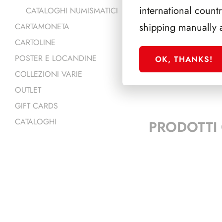
351/B
international count
CATALOGHI NUMISMATICI
shipping manually 
CARTAMONETA
352/G
CARTOLINE
POSTER E LOCANDINE
OK, THANKS!
COLLEZIONI VARIE
OUTLET
GIFT CARDS
CATALOGHI
PRODOTTI 