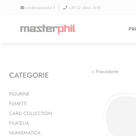
Salta
info@masterphil.it |
+39 02 4846 3155
al
contenuto
PR
< Precedente
CATEGORIE
FIGURINE
FUMETTI
CARD COLLECTION
FILATELIA
NUMISMATICA