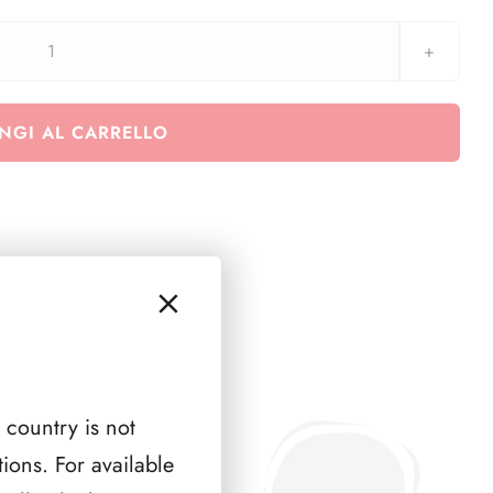
Portachiavi
1000
Lire
NGI AL CARRELLO
bimetallico
-
diametro
27
mm
quantità
 country is not
ions. For available