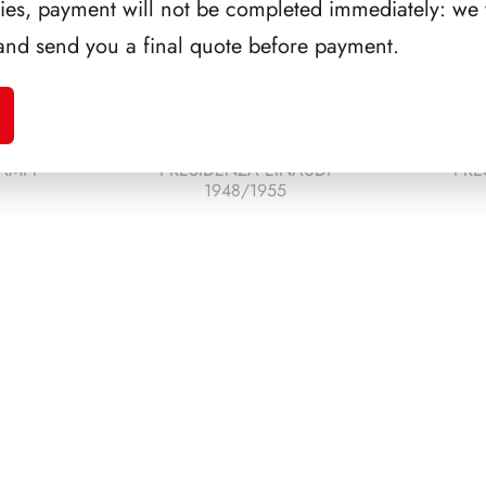
ries, payment will not be completed immediately: we w
and send you a final quote before payment.
AMPI
PRESIDENZA EINAUDI
PRE
1948/1955