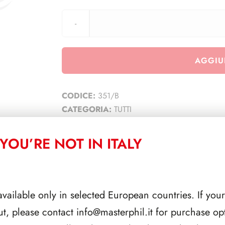
AGGIU
CODICE:
351/B
CATEGORIA:
TUTTI
YOU’RE NOT IN ITALY
CORRELATI
available only in selected European countries. If your
ut, please contact
info@masterphil.it
for purchase opt