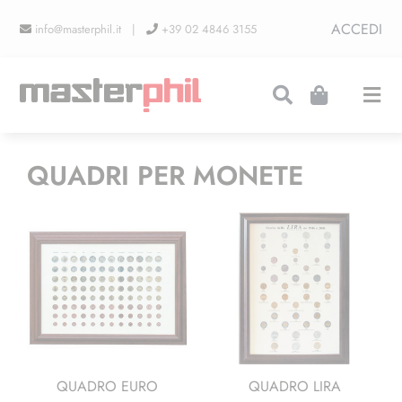
Salta
ACCEDI
info@masterphil.it |
+39 02 4846 3155
al
contenuto
Togg
Navi
PRODUZIONI
QUADRI PER MONETE
LINEA COLLEZIONISMO
FIERE
CONTATTI
QUADRO EURO
QUADRO LIRA