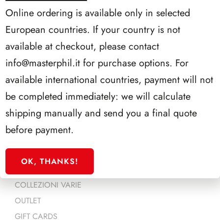
Online ordering is available only in selected
DOLLARI AMERICANI
RACCOGLITORI E INSERTI GENERICI
European countries. If your country is not
ACCESSORI NUMISMATICI
available at checkout, please contact
VALIGETTE - COFANETTI & ASTUCCI
info@masterphil.it
for purchase options. For
QUADRI E PORTACHIAVI
available international countries, payment will not
PORTACHIAVI PORTAMONETA
be completed immediately: we will calculate
QUADRI PER MONETE
shipping manually and send you a final quote
CATALOGHI NUMISMATICI
before payment.
CARTAMONETA
CARTOLINE
OK, THANKS!
POSTER E LOCANDINE
COLLEZIONI VARIE
OUTLET
GIFT CARDS