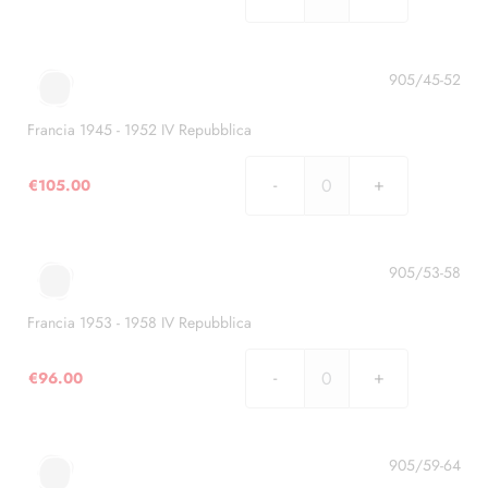
Francia
1849
-
1944
905/45-52
II
e
Francia 1945 - 1952 IV Repubblica
III
Repubblica
€
105.00
Francia
quantità
1945
-
1952
905/53-58
IV
Repubblica
Francia 1953 - 1958 IV Repubblica
quantità
€
96.00
Francia
1953
-
1958
905/59-64