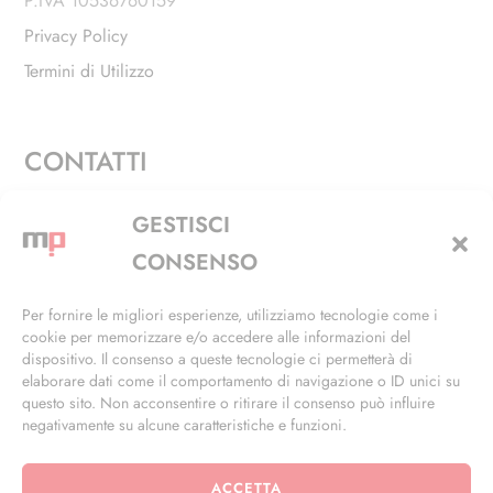
P.IVA 10536760159
Privacy Policy
Termini di Utilizzo
CONTATTI
Via Alfieri, 27 - Trezzano Sul Naviglio (MI)
GESTISCI
+39 02 4846 3155
CONSENSO
+39 02 4846 3148
Per fornire le migliori esperienze, utilizziamo tecnologie come i
cookie per memorizzare e/o accedere alle informazioni del
info@masterphil.it
dispositivo. Il consenso a queste tecnologie ci permetterà di
elaborare dati come il comportamento di navigazione o ID unici su
questo sito. Non acconsentire o ritirare il consenso può influire
negativamente su alcune caratteristiche e funzioni.
ACCETTA