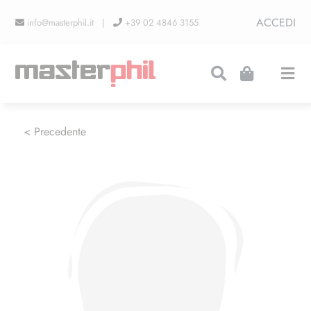
Salta
ACCEDI
info@masterphil.it |
+39 02 4846 3155
al
contenuto
Togg
Navi
PRODUZIONI
< Precedente
LINEA COLLEZIONISMO
FIERE
CONTATTI