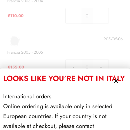
Francia 2003 - 2004
€
110.00
Francia
2003
-
2004
905/05-06
quantità
Francia 2005 - 2006
€
155.00
Francia
LOOKS LIKE YOU’RE NOT IN ITALY
2005
-
2006
905/07-08
International orders
quantità
Francia 2007 - 2008
Online ordering is available only in selected
European countries. If your country is not
€
185.00
Francia
available at checkout, please contact
2007