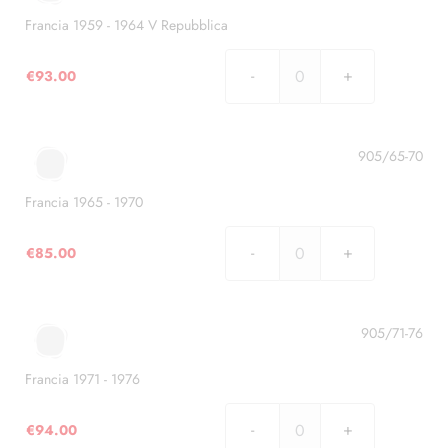
IV
Repubblica
Francia 1959 - 1964 V Repubblica
quantità
€
93.00
Francia
1959
-
1964
905/65-70
V
Repubblica
Francia 1965 - 1970
quantità
€
85.00
Francia
1965
-
1970
905/71-76
quantità
Francia 1971 - 1976
€
94.00
Francia