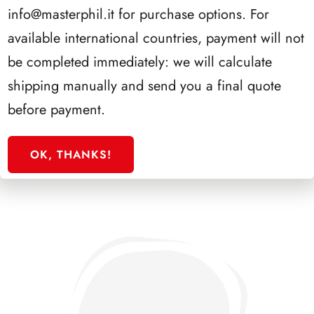
info@masterphil.it
for purchase options. For
-
2008
available international countries, payment will not
quantità
be completed immediately: we will calculate
AGGIUNGI AL CARRELLO
shipping manually and send you a final quote
before payment.
PRODOTTI CORRELATI
OK, THANKS!