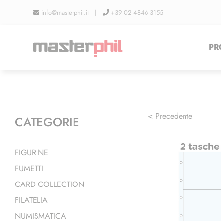
Salta
info@masterphil.it |
+39 02 4846 3155
al
contenuto
PR
< Precedente
CATEGORIE
FIGURINE
FUMETTI
CARD COLLECTION
FILATELIA
NUMISMATICA