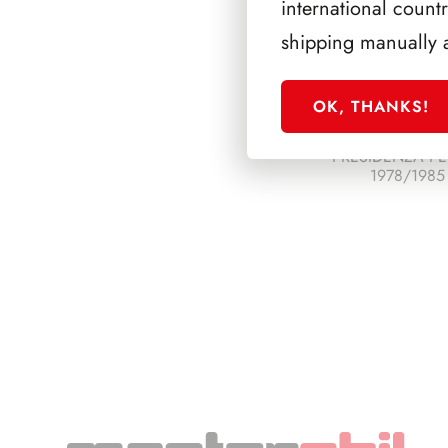
international count
shipping manually 
OK, THANKS!
PRESIDENZA PE
1978/1985