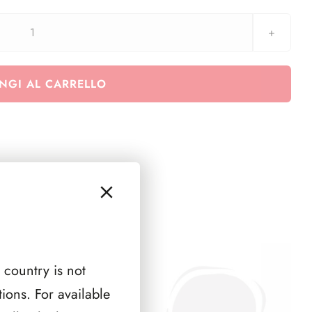
Pagine
con
2
NGI AL CARRELLO
tasche
formato
22x15,2
cm
-
conf.
10
pezzi
quantità
 country is not
ions. For available