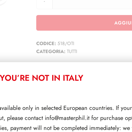
AGGIU
CODICE:
518/OTI
CATEGORIA:
TUTTI
YOU’RE NOT IN ITALY
CORRELATI
available only in selected European countries. If your
ut, please contact
info@masterphil.it
for purchase opt
ries, payment will not be completed immediately: we w