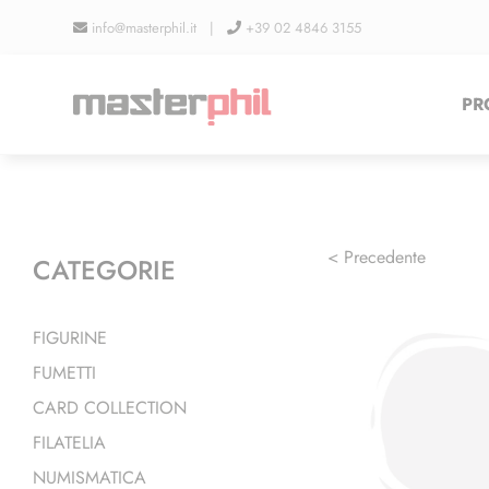
Salta
info@masterphil.it |
+39 02 4846 3155
al
contenuto
PR
< Precedente
CATEGORIE
FIGURINE
FUMETTI
CARD COLLECTION
FILATELIA
NUMISMATICA