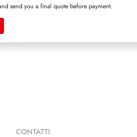
and send you a final quote before payment.
A 1992
PRESIDENZA CIAMPI
PRE
E 2+1
1999/2006
CONTATTI