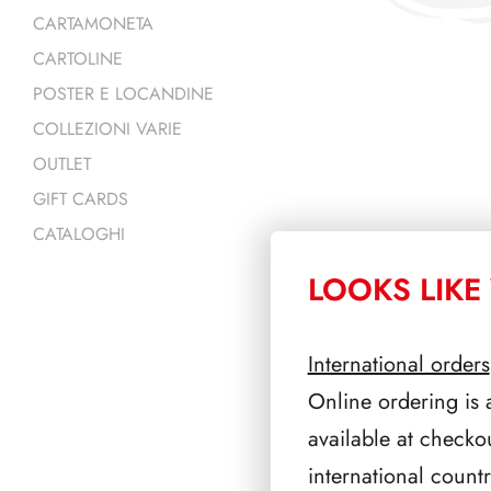
CARTAMONETA
CARTOLINE
POSTER E LOCANDINE
COLLEZIONI VARIE
OUTLET
GIFT CARDS
CATALOGHI
LOOKS LIKE 
PRODOTTI 
International orders
Online ordering is 
available at checko
international count