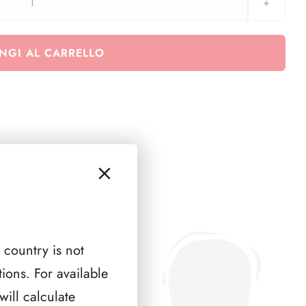
Occupazione
Tedesca
in
NGI AL CARRELLO
Italia
quantità
 country is not
ions. For available
ill calculate