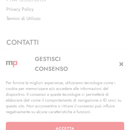
Privacy Policy
Termini di Utilizzo
CONTATTI
Via Alfieri, 27 - Trezzano Sul Naviglio (MI)
GESTISCI
+39 02 4846 3155
CONSENSO
+39 02 4846 3148
Per fornire le migliori esperienze, utilizziamo tecnologie come i
cookie per memorizzare e/o accedere alle informazioni del
info@masterphil.it
dispositivo. Il consenso a queste tecnologie ci permetterà di
elaborare dati come il comportamento di navigazione o ID unici su
questo sito. Non acconsentire o ritirare il consenso può influire
negativamente su alcune caratteristiche e funzioni.
ACCETTA