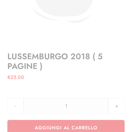
LUSSEMBURGO 2018 ( 5
PAGINE )
€
23.00
LUSSEMBURGO
2018
(
AGGIUNGI AL CARRELLO