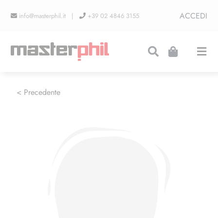
Salta
ACCEDI
info@masterphil.it |
+39 02 4846 3155
al
contenuto
Togg
Navi
PRODUZIONI
< Precedente
LINEA COLLEZIONISMO
FIERE
CONTATTI