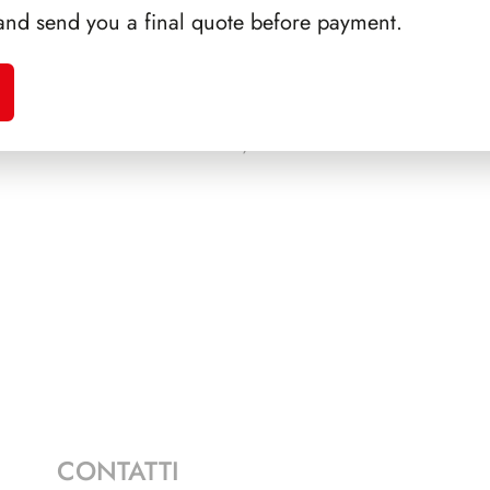
and send you a final quote before payment.
A 1988
PRESIDENZA SCALFARO
SFORZ
1992/1999
CONTATTI