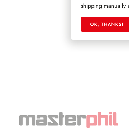
shipping manually 
OK, THANKS!
SFORZESCO ITALI
PAGINE 3