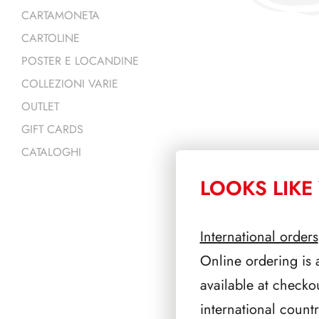
CARTAMONETA
CARTOLINE
POSTER E LOCANDINE
COLLEZIONI VARIE
OUTLET
GIFT CARDS
CATALOGHI
LOOKS LIKE 
PRODOTTI 
International orders
Online ordering is 
available at checko
international count