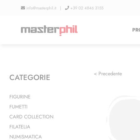
Salta
info@masterphil.it |
+39 02 4846 3155
al
contenuto
PR
< Precedente
CATEGORIE
FIGURINE
FUMETTI
CARD COLLECTION
FILATELIA
NUMISMATICA