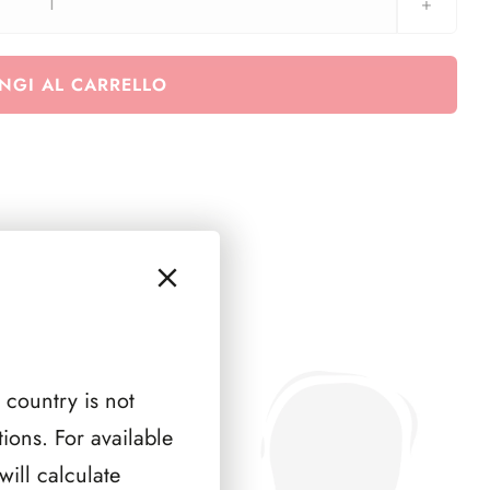
Italia
quartine
2007-
NGI AL CARRELLO
2008
quantità
 country is not
ions. For available
ill calculate