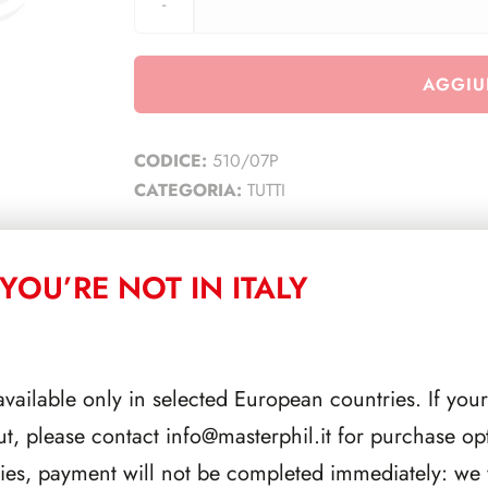
AGGIU
CODICE:
510/07P
CATEGORIA:
TUTTI
YOU’RE NOT IN ITALY
CORRELATI
available only in selected European countries. If your
ut, please contact
info@masterphil.it
for purchase opt
ries, payment will not be completed immediately: we w