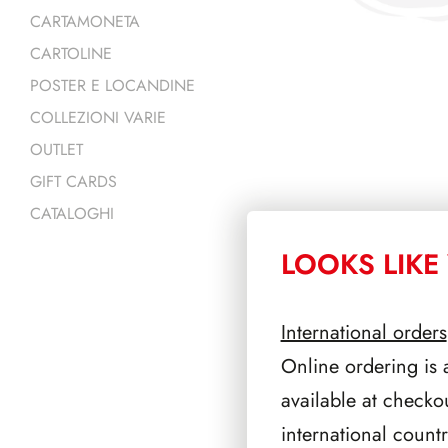
CARTAMONETA
CARTOLINE
POSTER E LOCANDINE
COLLEZIONI VARIE
OUTLET
GIFT CARDS
CATALOGHI
LOOKS LIKE 
PRODOTTI 
International orders
Online ordering is 
available at checko
international count