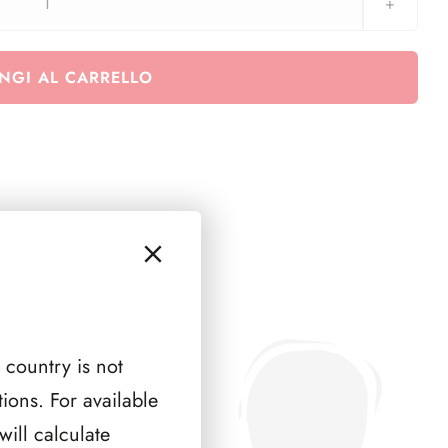
Italia
quartine
2005-
NGI AL CARRELLO
2006
quantità
 country is not
ions. For available
ill calculate