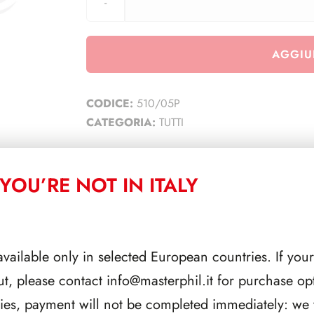
AGGIU
CODICE:
510/05P
CATEGORIA:
TUTTI
YOU’RE NOT IN ITALY
CORRELATI
available only in selected European countries. If your
ut, please contact
info@masterphil.it
for purchase opt
ries, payment will not be completed immediately: we w