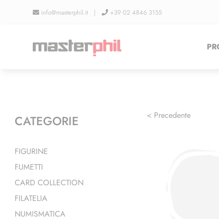
Salta
info@masterphil.it |
+39 02 4846 3155
al
contenuto
PR
< Precedente
CATEGORIE
FIGURINE
FUMETTI
CARD COLLECTION
FILATELIA
NUMISMATICA