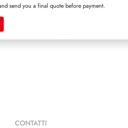
and send you a final quote before payment.
NAUDI
PRESIDENZA SARAGAT
SFORZ
1965/1971
CONTATTI