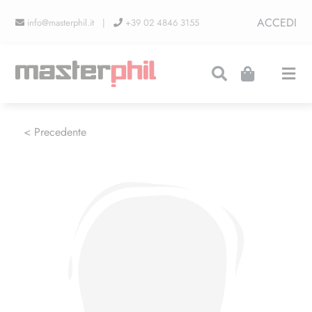
Salta
ACCEDI
info@masterphil.it |
+39 02 4846 3155
al
contenuto
Togg
Navi
PRODUZIONI
< Precedente
LINEA COLLEZIONISMO
FIERE
CONTATTI