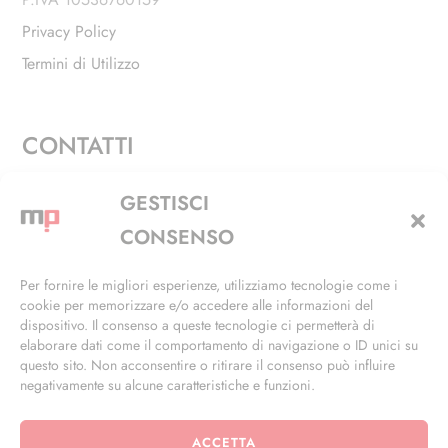
Privacy Policy
Termini di Utilizzo
CONTATTI
Via Alfieri, 27 - Trezzano Sul Naviglio (MI)
GESTISCI
+39 02 4846 3155
CONSENSO
+39 02 4846 3148
Per fornire le migliori esperienze, utilizziamo tecnologie come i
cookie per memorizzare e/o accedere alle informazioni del
info@masterphil.it
dispositivo. Il consenso a queste tecnologie ci permetterà di
elaborare dati come il comportamento di navigazione o ID unici su
questo sito. Non acconsentire o ritirare il consenso può influire
negativamente su alcune caratteristiche e funzioni.
ACCETTA