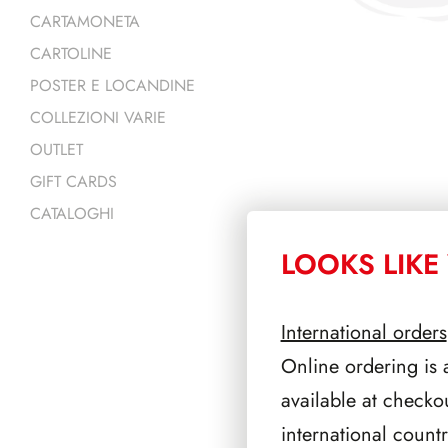
CARTAMONETA
CARTOLINE
POSTER E LOCANDINE
COLLEZIONI VARIE
OUTLET
GIFT CARDS
CATALOGHI
LOOKS LIKE 
PRODOTTI 
International orders
Online ordering is 
available at checko
international count