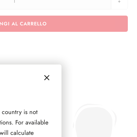
Gran
Bretagna
1999
NGI AL CARRELLO
-
2001
da
decimali
quantità
 country is not
ions. For available
ill calculate