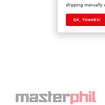
shipping manually 
OK, THANKS!
SFORZESCO ITALI
PAGINE 3