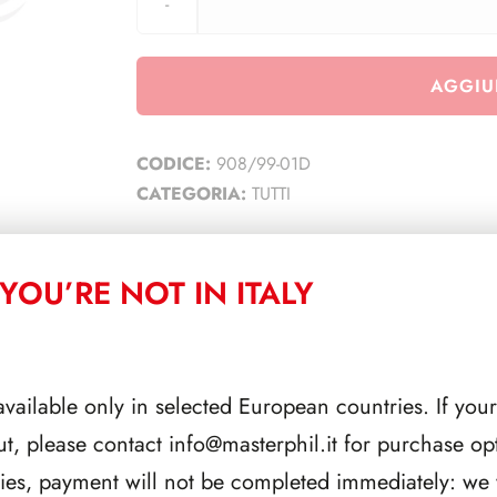
AGGIU
CODICE:
908/99-01D
CATEGORIA:
TUTTI
YOU’RE NOT IN ITALY
CORRELATI
available only in selected European countries. If your
ut, please contact
info@masterphil.it
for purchase opt
ries, payment will not be completed immediately: we w