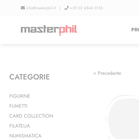
Salta
info@masterphil.it |
+39 02 4846 3155
al
contenuto
PR
< Precedente
CATEGORIE
FIGURINE
FUMETTI
CARD COLLECTION
FILATELIA
NUMISMATICA