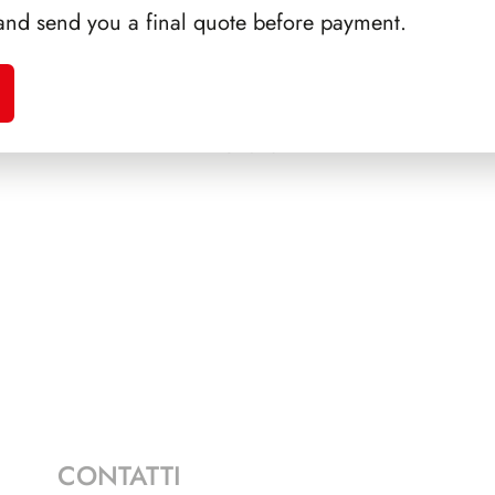
and send you a final quote before payment.
A 1988
SFORZESCO ITALIA 1985
PRES
PAGINE 3+1
CONTATTI