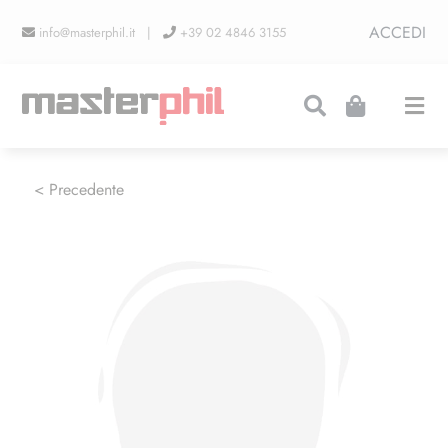
Salta
ACCEDI
info@masterphil.it |
+39 02 4846 3155
al
contenuto
Togg
Navi
PRODUZIONI
< Precedente
LINEA COLLEZIONISMO
FIERE
CONTATTI