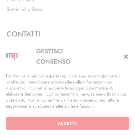
Termini di Utilizzo
CONTATTI
Via Alfieri, 27 - Trezzano Sul Naviglio (MI)
GESTISCI
+39 02 4846 3155
CONSENSO
+39 02 4846 3148
Per fornire le migliori esperienze, utilizziamo tecnologie come i
cookie per memorizzare e/o accedere alle informazioni del
info@masterphil.it
dispositivo. Il consenso a queste tecnologie ci permetterà di
elaborare dati come il comportamento di navigazione o ID unici su
questo sito. Non acconsentire o ritirare il consenso può influire
negativamente su alcune caratteristiche e funzioni.
ACCETTA
© 2026 | All Rights Reserved | Powered by
Ramdac