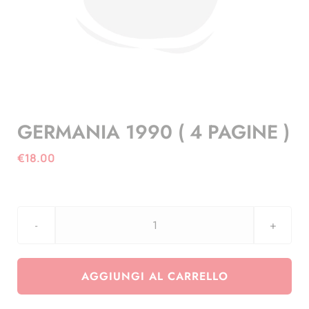
GERMANIA 1990 ( 4 PAGINE )
€
18.00
GERMANIA
1990
(
AGGIUNGI AL CARRELLO
4
PAGINE