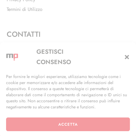
Termini di Utilizzo
CONTATTI
Via Alfieri, 27 - Trezzano Sul Naviglio (MI)
GESTISCI
+39 02 4846 3155
CONSENSO
+39 02 4846 3148
Per fornire le migliori esperienze, utilizziamo tecnologie come i
cookie per memorizzare e/o accedere alle informazioni del
info@masterphil.it
dispositivo. Il consenso a queste tecnologie ci permetterà di
elaborare dati come il comportamento di navigazione o ID unici su
questo sito. Non acconsentire o ritirare il consenso può influire
negativamente su alcune caratteristiche e funzioni.
ACCETTA
© 2026 | All Rights Reserved | Powered by
Ramdac