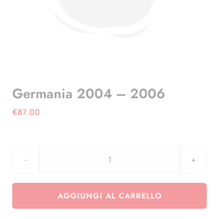
Germania 2004 – 2006
€
87.00
Germania
2004
-
AGGIUNGI AL CARRELLO
2006
quantità