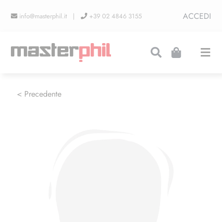
Salta
ACCEDI
info@masterphil.it |
+39 02 4846 3155
al
contenuto
Togg
Navi
PRODUZIONI
< Precedente
LINEA COLLEZIONISMO
FIERE
CONTATTI