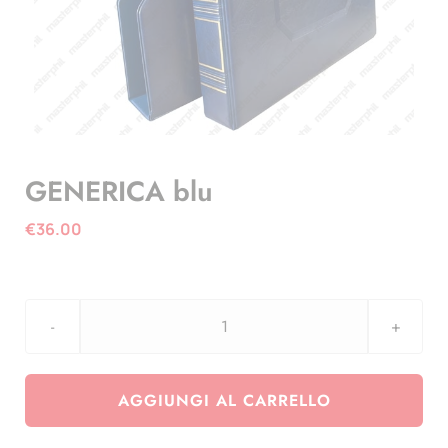
GENERICA blu
€
36.00
GENERICA
blu
quantità
AGGIUNGI AL CARRELLO