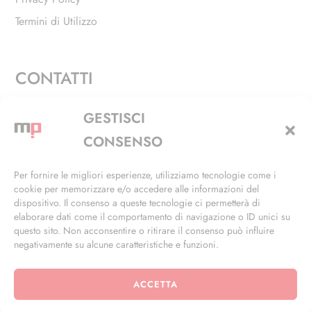
Termini di Utilizzo
CONTATTI
Via Alfieri, 27 - Trezzano Sul Naviglio (MI)
GESTISCI
+39 02 4846 3155
CONSENSO
+39 02 4846 3148
Per fornire le migliori esperienze, utilizziamo tecnologie come i
cookie per memorizzare e/o accedere alle informazioni del
info@masterphil.it
dispositivo. Il consenso a queste tecnologie ci permetterà di
elaborare dati come il comportamento di navigazione o ID unici su
questo sito. Non acconsentire o ritirare il consenso può influire
negativamente su alcune caratteristiche e funzioni.
ACCETTA
© 2026 | All Rights Reserved | Powered by
Ramdac