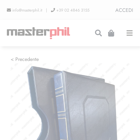
Salta
ACCEDI
info@masterphil.it |
+39 02 4846 3155
al
contenuto
Togg
Navi
PRODUZIONI
< Precedente
LINEA COLLEZIONISMO
FIERE
CONTATTI