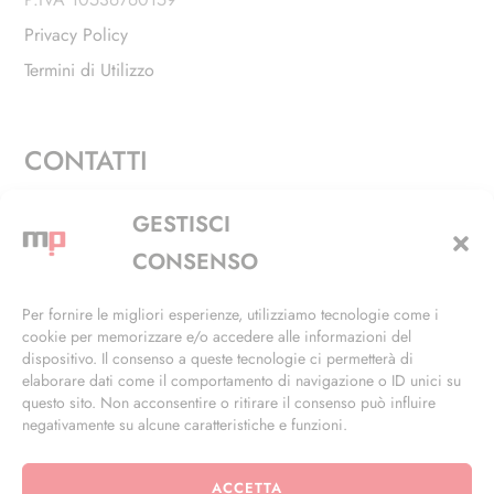
Privacy Policy
Termini di Utilizzo
CONTATTI
Via Alfieri, 27 - Trezzano Sul Naviglio (MI)
GESTISCI
+39 02 4846 3155
CONSENSO
+39 02 4846 3148
Per fornire le migliori esperienze, utilizziamo tecnologie come i
cookie per memorizzare e/o accedere alle informazioni del
info@masterphil.it
dispositivo. Il consenso a queste tecnologie ci permetterà di
elaborare dati come il comportamento di navigazione o ID unici su
questo sito. Non acconsentire o ritirare il consenso può influire
negativamente su alcune caratteristiche e funzioni.
ACCETTA