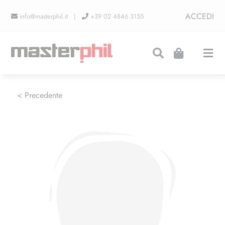
Salta
ACCEDI
info@masterphil.it |
+39 02 4846 3155
al
contenuto
Togg
Navi
PRODUZIONI
< Precedente
LINEA COLLEZIONISMO
FIERE
CONTATTI