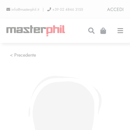
Salta
ACCEDI
info@masterphil.it |
+39 02 4846 3155
al
contenuto
Togg
Navi
PRODUZIONI
< Precedente
LINEA COLLEZIONISMO
FIERE
CONTATTI