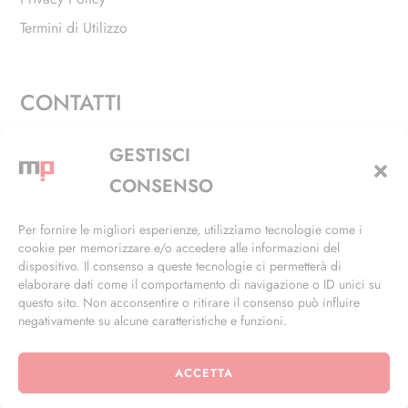
Termini di Utilizzo
CONTATTI
Via Alfieri, 27 - Trezzano Sul Naviglio (MI)
GESTISCI
+39 02 4846 3155
CONSENSO
+39 02 4846 3148
Per fornire le migliori esperienze, utilizziamo tecnologie come i
cookie per memorizzare e/o accedere alle informazioni del
info@masterphil.it
dispositivo. Il consenso a queste tecnologie ci permetterà di
elaborare dati come il comportamento di navigazione o ID unici su
questo sito. Non acconsentire o ritirare il consenso può influire
negativamente su alcune caratteristiche e funzioni.
ACCETTA
© 2026 | All Rights Reserved | Powered by
Ramdac