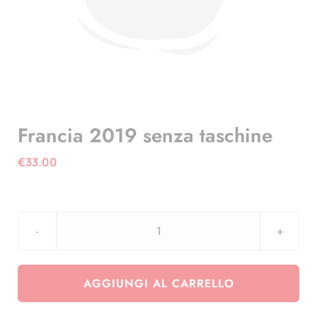
Francia 2019 senza taschine
€
33.00
Francia
2019
senza
AGGIUNGI AL CARRELLO
taschine
quantità