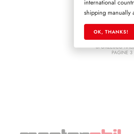
international count
shipping manually 
OK, THANKS!
SFORZESCO ITALI
PAGINE 3