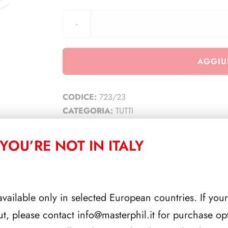
AGGIU
CODICE:
723/23
CATEGORIA:
TUTTI
YOU’RE NOT IN ITALY
CORRELATI
available only in selected European countries. If your
ut, please contact
info@masterphil.it
for purchase opt