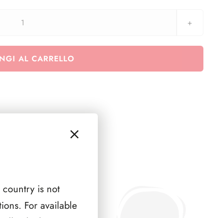
Euralbo
Vaticano
2023
NGI AL CARRELLO
-
Interi
Postali
-
Pagine
Falcon
-
6
pagine
quantità
 country is not
ions. For available