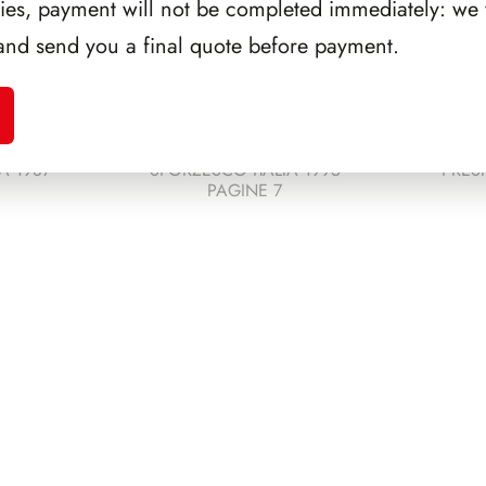
ries, payment will not be completed immediately: we w
and send you a final quote before payment.
A 1987
SFORZESCO ITALIA 1995
PRES
PAGINE 7