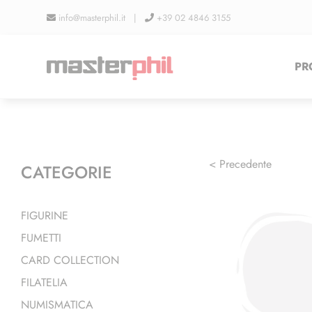
Salta
info@masterphil.it |
+39 02 4846 3155
al
contenuto
PR
< Precedente
CATEGORIE
FIGURINE
FUMETTI
CARD COLLECTION
FILATELIA
NUMISMATICA