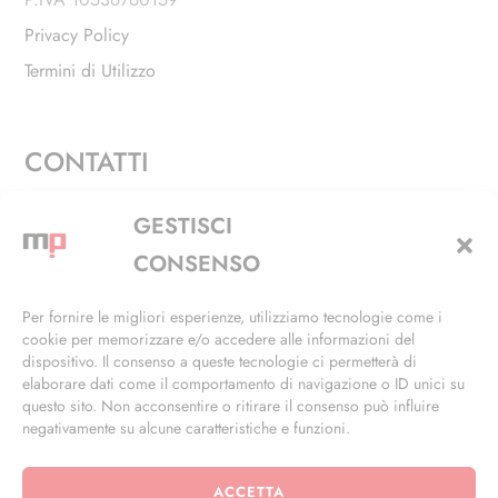
Privacy Policy
Termini di Utilizzo
CONTATTI
Via Alfieri, 27 - Trezzano Sul Naviglio (MI)
GESTISCI
+39 02 4846 3155
CONSENSO
+39 02 4846 3148
Per fornire le migliori esperienze, utilizziamo tecnologie come i
cookie per memorizzare e/o accedere alle informazioni del
info@masterphil.it
dispositivo. Il consenso a queste tecnologie ci permetterà di
elaborare dati come il comportamento di navigazione o ID unici su
questo sito. Non acconsentire o ritirare il consenso può influire
negativamente su alcune caratteristiche e funzioni.
ACCETTA