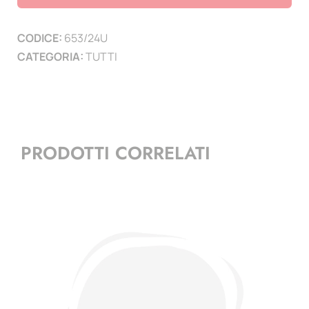
2024
-
CODICE:
653/24U
UNESCO
CATEGORIA:
TUTTI
-
1
mf
quantità
PRODOTTI CORRELATI