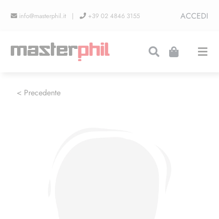
Salta
ACCEDI
info@masterphil.it |
+39 02 4846 3155
al
contenuto
Togg
Navi
PRODUZIONI
< Precedente
LINEA COLLEZIONISMO
FIERE
CONTATTI