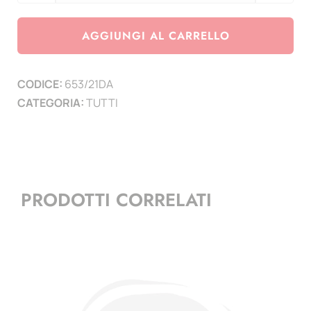
San
Marino
AGGIUNGI AL CARRELLO
2021
-
CODICE:
653/21DA
700°
CATEGORIA:
TUTTI
anniversario
della
scomparsa
di
Dante
PRODOTTI CORRELATI
Alighieri
-
3
mf
quantità