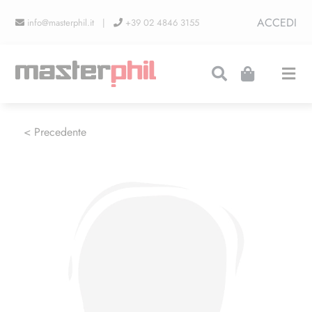
Salta
ACCEDI
info@masterphil.it |
+39 02 4846 3155
al
contenuto
Togg
Navi
PRODUZIONI
< Precedente
LINEA COLLEZIONISMO
FIERE
CONTATTI