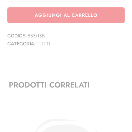
San
Marino
AGGIUNGI AL CARRELLO
2013
-
CODICE:
653/13B
anniversario
CATEGORIA:
TUTTI
Firma
Convenzione
+
Brevetti
-
PRODOTTI CORRELATI
minifoglio
quantità