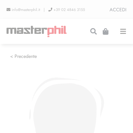
Salta
ACCEDI
info@masterphil.it |
+39 02 4846 3155
al
contenuto
Togg
Navi
PRODUZIONI
< Precedente
LINEA COLLEZIONISMO
FIERE
CONTATTI