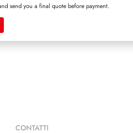
and send you a final quote before payment.
A 1993
PRESIDENZA COSSIGA
PRES
1985/1992
CONTATTI