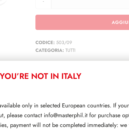
AGGIU
CODICE:
503/09
CATEGORIA:
TUTTI
YOU’RE NOT IN ITALY
CORRELATI
available only in selected European countries. If your
ut, please contact
info@masterphil.it
for purchase opt
ries, payment will not be completed immediately: we w