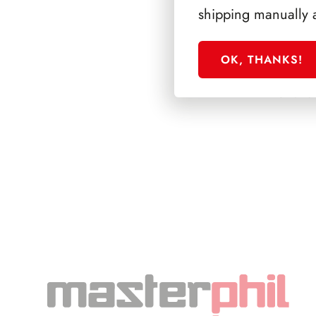
shipping manually 
OK, THANKS!
SFORZESCO ITALI
PAGINE 6