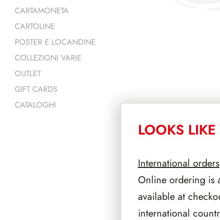
CARTAMONETA
CARTOLINE
POSTER E LOCANDINE
COLLEZIONI VARIE
OUTLET
GIFT CARDS
CATALOGHI
LOOKS LIKE 
PRODOTTI 
International orders
Online ordering is 
available at checko
international count