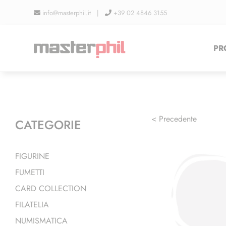
Salta
info@masterphil.it |
+39 02 4846 3155
al
contenuto
PR
< Precedente
CATEGORIE
FIGURINE
FUMETTI
CARD COLLECTION
FILATELIA
NUMISMATICA