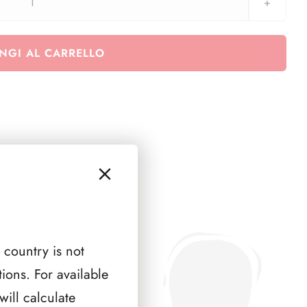
Euralbo
Repubblica
2009
NGI AL CARRELLO
quantità
 country is not
ions. For available
ill calculate