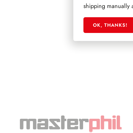
shipping manually 
OK, THANKS!
SFORZESCO ITALI
PAGINE 4