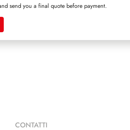
and send you a final quote before payment.
A 1986
SFORZESCO ITALIA 1995
PRESI
PAGINE 7
CONTATTI