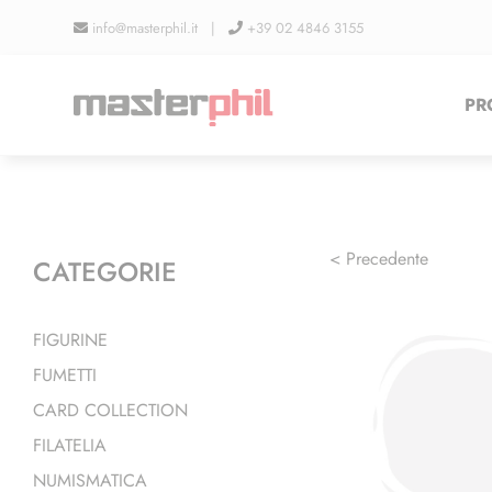
Salta
info@masterphil.it |
+39 02 4846 3155
al
contenuto
PR
< Precedente
CATEGORIE
FIGURINE
FUMETTI
CARD COLLECTION
FILATELIA
NUMISMATICA