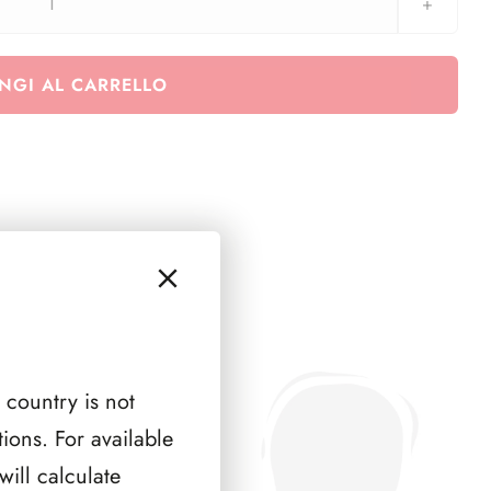
Emissioni
Generali
-
NGI AL CARRELLO
pagine
n.
6
quantità
 country is not
ions. For available
ill calculate