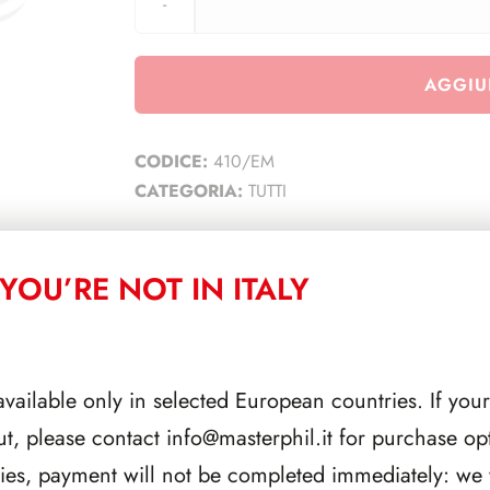
AGGIU
CODICE:
410/EM
CATEGORIA:
TUTTI
YOU’RE NOT IN ITALY
CORRELATI
available only in selected European countries. If your
ut, please contact
info@masterphil.it
for purchase opt
ries, payment will not be completed immediately: we w