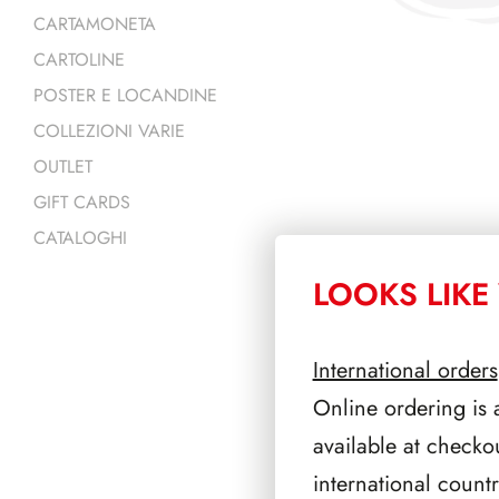
CARTAMONETA
CARTOLINE
POSTER E LOCANDINE
COLLEZIONI VARIE
OUTLET
GIFT CARDS
CATALOGHI
LOOKS LIKE 
PRODOTTI 
International orders
Online ordering is 
available at checko
international count