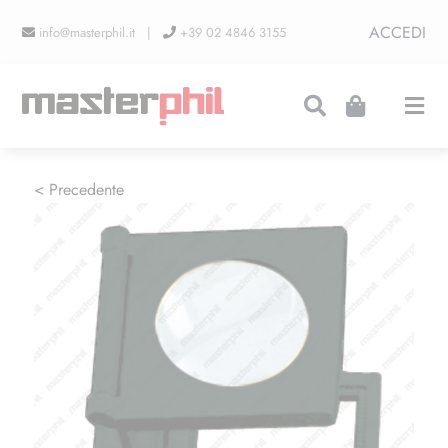
Salta
ACCEDI
info@masterphil.it |
+39 02 4846 3155
al
contenuto
Togg
Navi
PRODUZIONI
< Precedente
LINEA COLLEZIONISMO
FIERE
CONTATTI