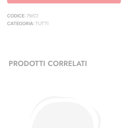
mm
confezione
CODICE:
79/C1
20
CATEGORIA:
TUTTI
pezzi
quantità
PRODOTTI CORRELATI