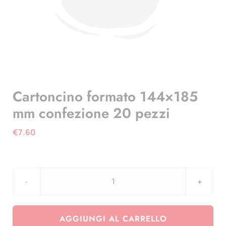
Cartoncino formato 144×185
mm confezione 20 pezzi
€
7.60
Cartoncino
formato
144x185
AGGIUNGI AL CARRELLO