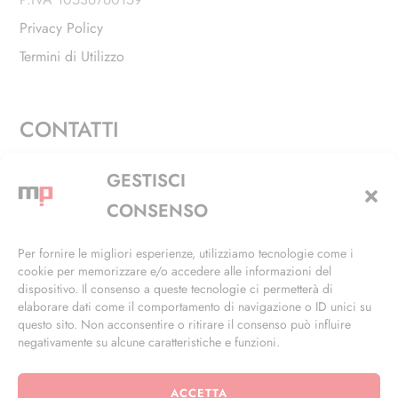
Privacy Policy
Termini di Utilizzo
CONTATTI
Via Alfieri, 27 - Trezzano Sul Naviglio (MI)
GESTISCI
+39 02 4846 3155
CONSENSO
+39 02 4846 3148
Per fornire le migliori esperienze, utilizziamo tecnologie come i
cookie per memorizzare e/o accedere alle informazioni del
info@masterphil.it
dispositivo. Il consenso a queste tecnologie ci permetterà di
elaborare dati come il comportamento di navigazione o ID unici su
questo sito. Non acconsentire o ritirare il consenso può influire
negativamente su alcune caratteristiche e funzioni.
ACCETTA