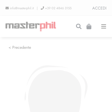
Salta
ACCEDI
info@masterphil.it |
+39 02 4846 3155
al
contenuto
Togg
Navi
PRODUZIONI
< Precedente
LINEA COLLEZIONISMO
FIERE
CONTATTI