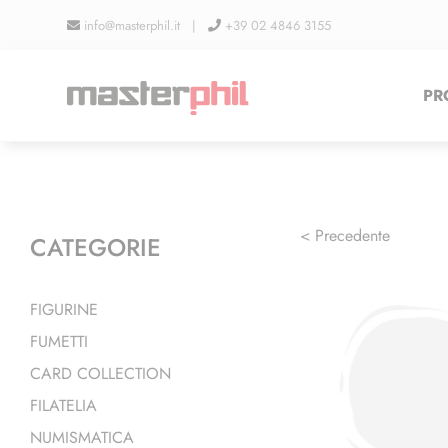
Salta
info@masterphil.it |
+39 02 4846 3155
al
contenuto
PR
< Precedente
CATEGORIE
FIGURINE
FUMETTI
CARD COLLECTION
FILATELIA
NUMISMATICA