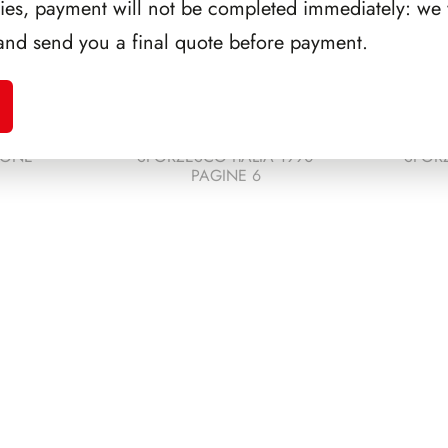
ries, payment will not be completed immediately: we w
and send you a final quote before payment.
EONE
SFORZESCO ITALIA 1990
SFORZ
PAGINE 6