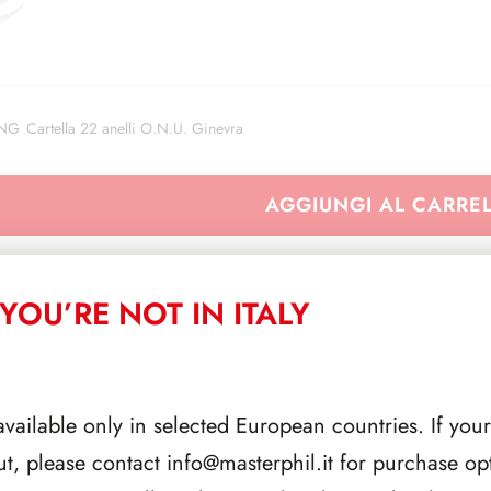
ONG
Cartella 22 anelli O.N.U. Ginevra
AGGIUNGI AL CARRE
YOU’RE NOT IN ITALY
CORRELATI
available only in selected European countries. If your
ut, please contact
info@masterphil.it
for purchase opt