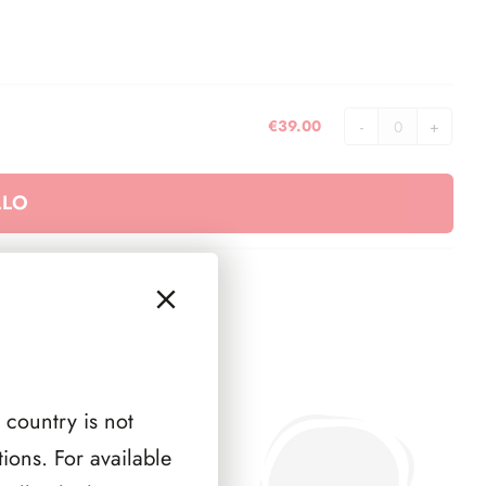
€
39.00
Cartella
22
anelli
LLO
O.N.U.
Ginevra
quantità
 country is not
ions. For available