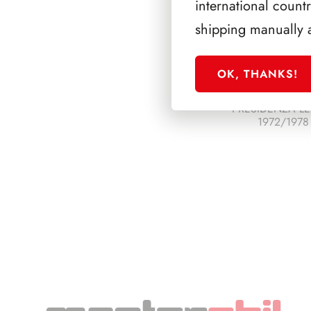
international count
shipping manually 
OK, THANKS!
PRESIDENZA L
1972/1978