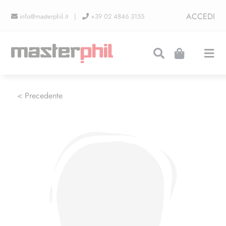
Salta
ACCEDI
info@masterphil.it |
+39 02 4846 3155
al
contenuto
Togg
Navi
PRODUZIONI
< Precedente
LINEA COLLEZIONISMO
FIERE
CONTATTI