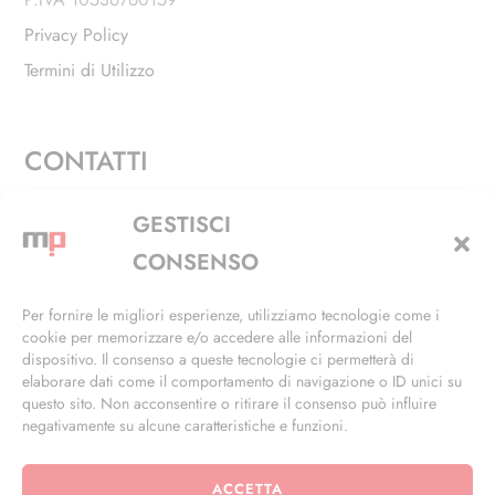
Privacy Policy
Termini di Utilizzo
CONTATTI
Via Alfieri, 27 - Trezzano Sul Naviglio (MI)
GESTISCI
+39 02 4846 3155
CONSENSO
+39 02 4846 3148
Per fornire le migliori esperienze, utilizziamo tecnologie come i
cookie per memorizzare e/o accedere alle informazioni del
info@masterphil.it
dispositivo. Il consenso a queste tecnologie ci permetterà di
elaborare dati come il comportamento di navigazione o ID unici su
questo sito. Non acconsentire o ritirare il consenso può influire
negativamente su alcune caratteristiche e funzioni.
ACCETTA