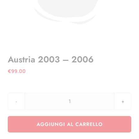
Austria 2003 – 2006
€
99.00
Austria
2003
-
AGGIUNGI AL CARRELLO
2006
quantità