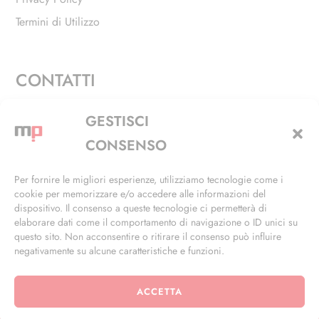
Termini di Utilizzo
CONTATTI
Via Alfieri, 27 - Trezzano Sul Naviglio (MI)
GESTISCI
+39 02 4846 3155
CONSENSO
+39 02 4846 3148
Per fornire le migliori esperienze, utilizziamo tecnologie come i
cookie per memorizzare e/o accedere alle informazioni del
info@masterphil.it
dispositivo. Il consenso a queste tecnologie ci permetterà di
elaborare dati come il comportamento di navigazione o ID unici su
questo sito. Non acconsentire o ritirare il consenso può influire
negativamente su alcune caratteristiche e funzioni.
ACCETTA
© 2026 | All Rights Reserved | Powered by
Ramdac