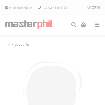
Salta
ACCEDI
info@masterphil.it |
+39 02 4846 3155
al
contenuto
Togg
Navi
PRODUZIONI
< Precedente
LINEA COLLEZIONISMO
FIERE
CONTATTI