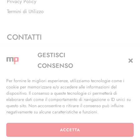
Privacy Policy
Termini di Utilizzo
CONTATTI
Via Alfieri, 27 - Trezzano Sul Naviglio (MI)
GESTISCI
+39 02 4846 3155
CONSENSO
+39 02 4846 3148
Per fornire le migliori esperienze, utilizziamo tecnologie come i
cookie per memorizzare e/o accedere alle informazioni del
info@masterphil.it
dispositivo. Il consenso a queste tecnologie ci permetterà di
elaborare dati come il comportamento di navigazione o ID unici su
questo sito. Non acconsentire o ritirare il consenso può influire
negativamente su alcune caratteristiche e funzioni.
ACCETTA
© 2026 | All Rights Reserved | Powered by
Ramdac