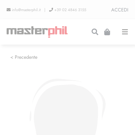
Salta
ACCEDI
info@masterphil.it |
+39 02 4846 3155
al
contenuto
Togg
Navi
PRODUZIONI
< Precedente
LINEA COLLEZIONISMO
FIERE
CONTATTI