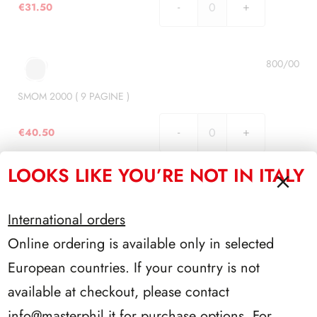
€
31.50
SMOM
1999
(
7
800/00
PAGINE
)
SMOM 2000 ( 9 PAGINE )
quantità
€
40.50
SMOM
2000
LOOKS LIKE YOU’RE NOT IN ITALY
(
9
800/01
PAGINE
International orders
)
SMOM 2001 ( 9 PAGINE )
quantità
Online ordering is available only in selected
€
40.50
SMOM
European countries. If your country is not
2001
available at checkout, please contact
(
info@masterphil.it
for purchase options. For
9
800/02