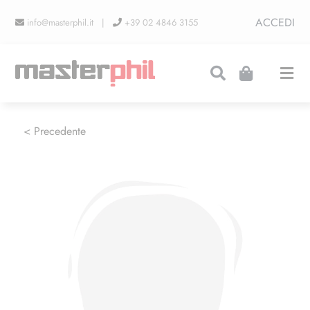
Salta
ACCEDI
info@masterphil.it |
+39 02 4846 3155
al
contenuto
Togg
Navi
PRODUZIONI
< Precedente
LINEA COLLEZIONISMO
FIERE
CONTATTI