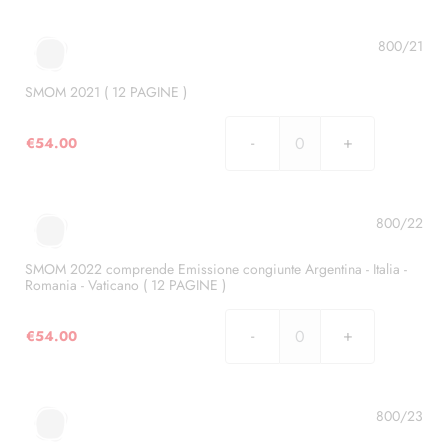
(
12
800/21
PAGINE
)
SMOM 2021 ( 12 PAGINE )
quantità
€
54.00
SMOM
2021
(
12
800/22
PAGINE
)
SMOM 2022 comprende Emissione congiunte Argentina - Italia -
Romania - Vaticano ( 12 PAGINE )
quantità
€
54.00
SMOM
2022
comprende
Emissione
800/23
congiunte