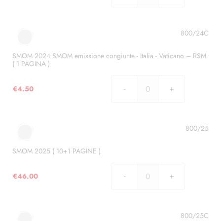
Slovacchia
2024
-
(
Vaticano
8
800/24C
(
PAGINE
2
)
SMOM 2024 SMOM emissione congiunte - Italia - Vaticano – RSM
PAGINE
( 1 PAGINA )
quantità
)
quantità
€
4.50
SMOM
2024
SMOM
emissione
800/25
congiunte
-
SMOM 2025 ( 10+1 PAGINE )
Italia
-
€
46.00
SMOM
Vaticano
2025
–
(
RSM
10+1
800/25C
(