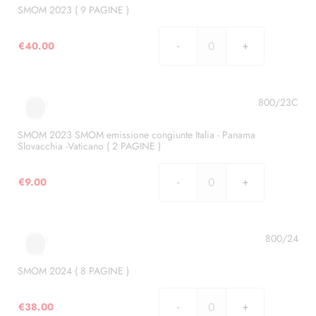
Argentina
SMOM 2023 ( 9 PAGINE )
-
Italia
€
40.00
SMOM
-
2023
Romania
(
-
9
800/23C
Vaticano
PAGINE
(
)
SMOM 2023 SMOM emissione congiunte Italia - Panama
12
Slovacchia -Vaticano ( 2 PAGINE )
quantità
PAGINE
)
€
9.00
quantità
SMOM
2023
SMOM
emissione
800/24
congiunte
Italia
SMOM 2024 ( 8 PAGINE )
-
Panama
€
38.00
SMOM