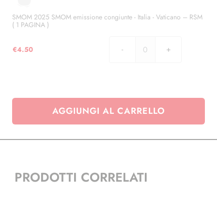
PAGINE
1
)
SMOM 2025 SMOM emissione congiunte - Italia - Vaticano – RSM
PAGINA
( 1 PAGINA )
quantità
)
quantità
€
4.50
SMOM
2025
SMOM
emissione
congiunte
AGGIUNGI AL CARRELLO
-
Italia
-
Vaticano
–
RSM
PRODOTTI CORRELATI
(
1
PAGINA
)