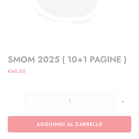
SMOM 2025 ( 10+1 PAGINE )
€
46.00
SMOM
2025
(
AGGIUNGI AL CARRELLO
10+1
PAGINE