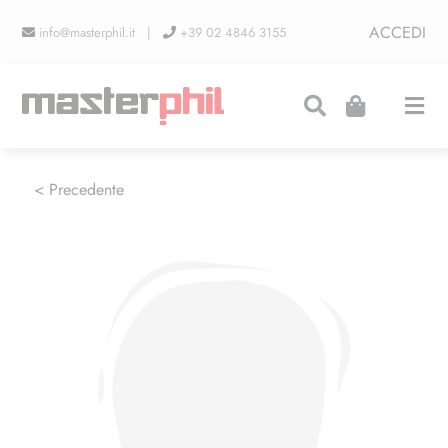
Salta
ACCEDI
info@masterphil.it |
+39 02 4846 3155
al
contenuto
Togg
Navi
PRODUZIONI
< Precedente
LINEA COLLEZIONISMO
FIERE
CONTATTI