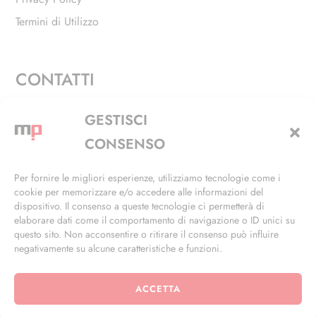
Termini di Utilizzo
CONTATTI
Via Alfieri, 27 - Trezzano Sul Naviglio (MI)
GESTISCI
+39 02 4846 3155
CONSENSO
+39 02 4846 3148
Per fornire le migliori esperienze, utilizziamo tecnologie come i
cookie per memorizzare e/o accedere alle informazioni del
info@masterphil.it
dispositivo. Il consenso a queste tecnologie ci permetterà di
elaborare dati come il comportamento di navigazione o ID unici su
questo sito. Non acconsentire o ritirare il consenso può influire
negativamente su alcune caratteristiche e funzioni.
ACCETTA
© 2026 | All Rights Reserved | Powered by
Ramdac