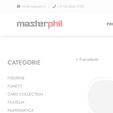
Salta
info@masterphil.it |
+39 02 4846 3155
al
contenuto
PR
< Precedente
CATEGORIE
FIGURINE
FUMETTI
CARD COLLECTION
FILATELIA
NUMISMATICA