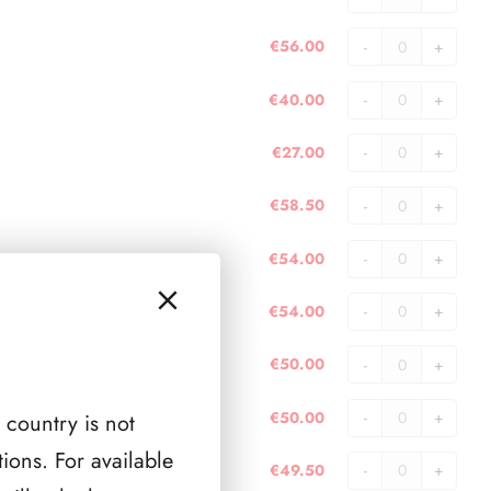
quantità
Jersey
2018
€
56.00
quantità
Jersey
2019
€
40.00
quantità
Jersey
2020
€
27.00
quantità
JERSEY
2006
€
58.50
(
JERSEY
10
2007
€
54.00
PAGINE
(
JERSEY
)
13
2008
€
54.00
quantità
PAGINE
(
JERSEY
)
12
2009
€
50.00
quantità
PAGINE
(
JERSEY
)
12
2010
€
50.00
 country is not
quantità
PAGINE
(
JERSEY
)
11
2011
ions. For available
€
49.50
quantità
PAGINE
(
JERSEY