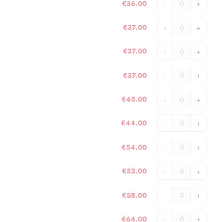
€
36.00
quantità
Jersey
2009
€
37.00
quantità
Jersey
2010
€
37.00
quantità
Jersey
2011
€
37.00
quantità
Jersey
2012
€
45.00
quantità
Jersey
2013
€
44.00
quantità
Jersey
2014
€
54.00
quantità
Jersey
2015
€
52.00
quantità
Jersey
2016
€
58.00
quantità
Jersey
2017
€
64.00