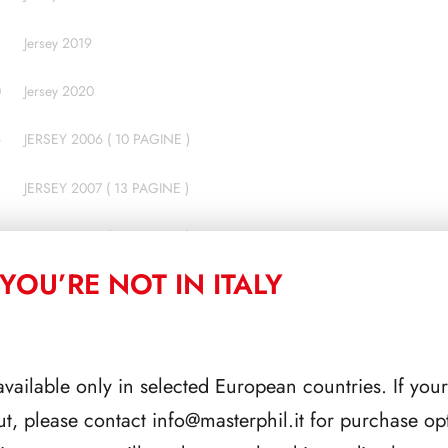
Jersey 2019
0
Jersey 2020
6
JERSEY 2006 ( 10 PAGINE )
JERSEY 2007 ( 13 PAGINE )
8
JERSEY 2008 ( 12 PAGINE )
YOU’RE NOT IN ITALY
9
JERSEY 2009 ( 12 PAGINE )
JERSEY 2010 ( 11 PAGINE )
JERSEY 2011 ( 11 PAGINE )
available only in selected European countries. If your
ut, please contact
info@masterphil.it
for purchase opt
JERSEY 2012 ( 11 PAGINE )