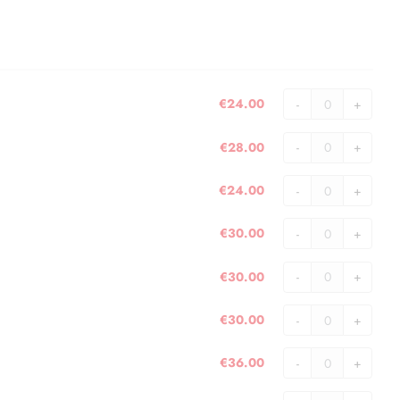
€
24.00
Jersey
2002
€
28.00
quantità
Jersey
2003
€
24.00
quantità
Jersey
2004
€
30.00
quantità
Jersey
2005
€
30.00
quantità
Jersey
2006
€
30.00
quantità
Jersey
2007
€
36.00
quantità
Jersey
2008