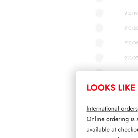
910/19
910/2
910/0
910/07
910/0
LOOKS LIKE 
910/0
910/10
International orders
910/11
Online ordering is 
available at checko
910/12