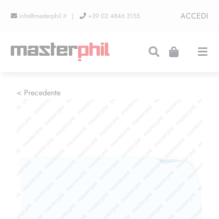
Salta
ACCEDI
info@masterphil.it |
+39 02 4846 3155
al
contenuto
Togg
Navi
PRODUZIONI
< Precedente
LINEA COLLEZIONISMO
FIERE
CONTATTI