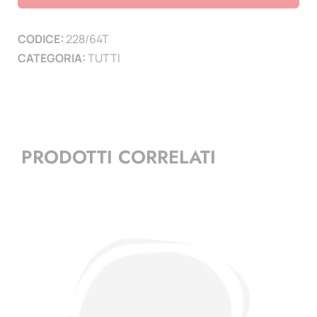
lunghezza
210
CODICE:
228/64T
mm
CATEGORIA:
TUTTI
-
conf.
10
pz-
trasparenti
PRODOTTI CORRELATI
quantità