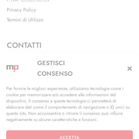
Privacy Policy
Termini di Utilizzo
CONTATTI
Via Alfieri, 27 - Trezzano Sul Naviglio (MI)
GESTISCI
+39 02 4846 3155
CONSENSO
+39 02 4846 3148
Per fornire le migliori esperienze, utilizziamo tecnologie come i
cookie per memorizzare e/o accedere alle informazioni del
info@masterphil.it
dispositivo. Il consenso a queste tecnologie ci permetterà di
elaborare dati come il comportamento di navigazione o ID unici su
questo sito. Non acconsentire o ritirare il consenso può influire
negativamente su alcune caratteristiche e funzioni.
ACCETTA