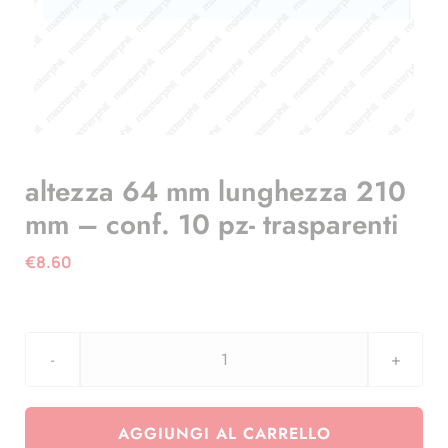
altezza 64 mm lunghezza 210
mm – conf. 10 pz- trasparenti
€
8.60
altezza
64
mm
AGGIUNGI AL CARRELLO