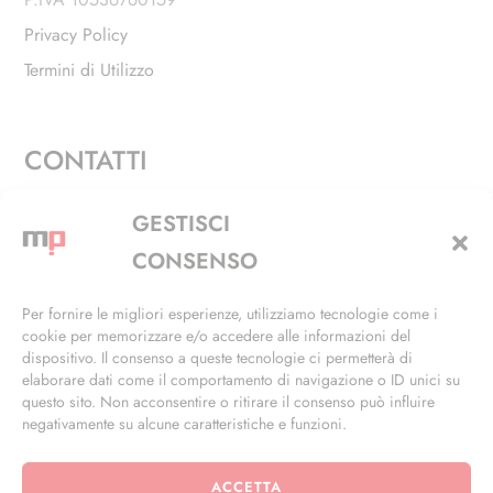
Privacy Policy
Termini di Utilizzo
CONTATTI
Via Alfieri, 27 - Trezzano Sul Naviglio (MI)
GESTISCI
+39 02 4846 3155
CONSENSO
+39 02 4846 3148
Per fornire le migliori esperienze, utilizziamo tecnologie come i
cookie per memorizzare e/o accedere alle informazioni del
info@masterphil.it
dispositivo. Il consenso a queste tecnologie ci permetterà di
elaborare dati come il comportamento di navigazione o ID unici su
questo sito. Non acconsentire o ritirare il consenso può influire
negativamente su alcune caratteristiche e funzioni.
ACCETTA