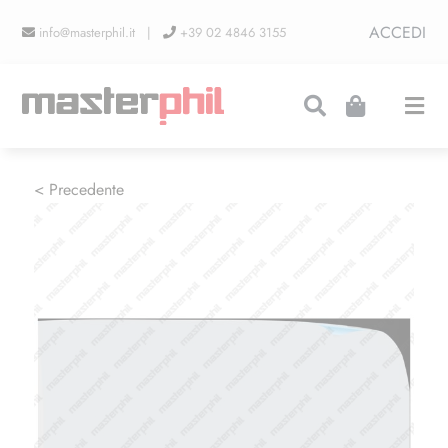
Salta
ACCEDI
info@masterphil.it |
+39 02 4846 3155
al
contenuto
Togg
Navi
PRODUZIONI
< Precedente
LINEA COLLEZIONISMO
FIERE
CONTATTI