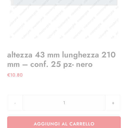
altezza 43 mm lunghezza 210
mm – conf. 25 pz- nero
€
10.80
altezza
43
mm
AGGIUNGI AL CARRELLO