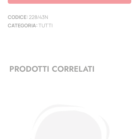
lunghezza
210
CODICE:
228/43N
mm
CATEGORIA:
TUTTI
-
conf.
25
pz-
nero
PRODOTTI CORRELATI
quantità