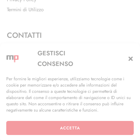
Termini di Utilizzo
CONTATTI
Via Alfieri, 27 - Trezzano Sul Naviglio (MI)
GESTISCI
+39 02 4846 3155
CONSENSO
+39 02 4846 3148
Per fornire le migliori esperienze, utilizziamo tecnologie come i
cookie per memorizzare e/o accedere alle informazioni del
info@masterphil.it
dispositivo. Il consenso a queste tecnologie ci permetterà di
elaborare dati come il comportamento di navigazione o ID unici su
questo sito. Non acconsentire o ritirare il consenso può influire
negativamente su alcune caratteristiche e funzioni.
ACCETTA
© 2026 | All Rights Reserved | Powered by
Ramdac