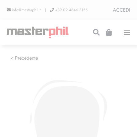
Salta
ACCEDI
info@masterphil.it |
+39 02 4846 3155
al
contenuto
Togg
Navi
PRODUZIONI
< Precedente
LINEA COLLEZIONISMO
FIERE
CONTATTI