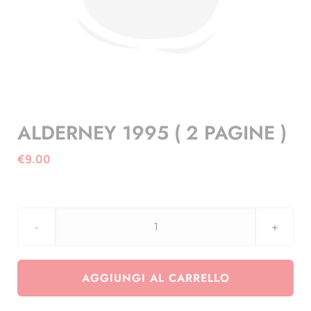
ALDERNEY 1995 ( 2 PAGINE )
€
9.00
ALDERNEY
1995
(
AGGIUNGI AL CARRELLO
2
PAGINE